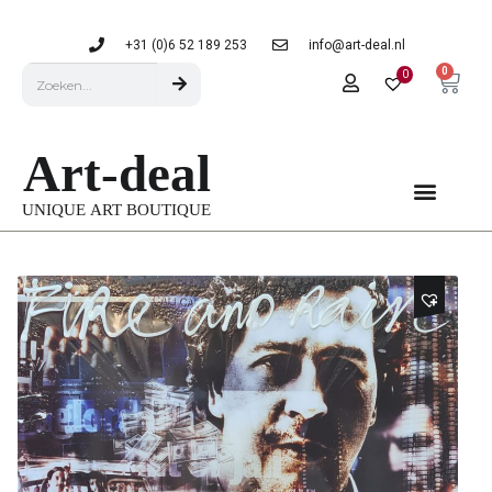
+31 (0)6 52 189 253
info@art-deal.nl
0
0