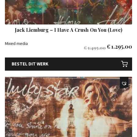
Jack Liemburg – I Have A Crush On You (Love)
Mixed media
€
1.295,00
€
1.495,00
BESTEL DIT WERK