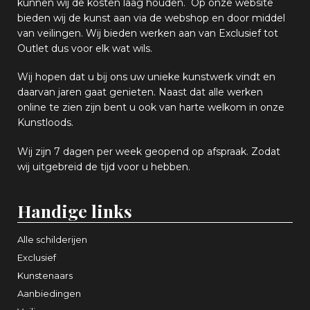
k
unnen wij de kosten laag houden. Op onze website
bieden wij
d
e kunst aan via de webshop en
door middel
van
veiling
en
.
Wij bieden werken aan van Exclusief tot
Outlet dus voor elk wat
wils
.
Wij hopen
dat u bij ons uw
u
niek
e
kunstwerk vindt en
daarvan jaren gaat genieten. Naast dat alle werken
online
te zien zijn
bent u ook van harte welkom in onze
Kunstloods.
Wij zijn 7 dagen per week geopend op afspraak
. Zodat
wij uitgebreid de tijd voor u hebben.
Handige links
Alle schilderijen
Exclusief
Kunstenaars
Aanbiedingen