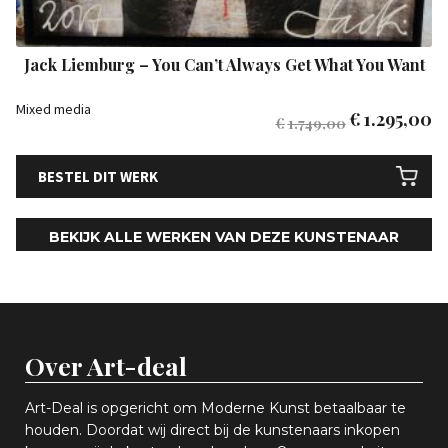
Jack Liemburg – You Can’t Always Get What You Want
Mixed media
€
1.295,00
€
1.749,00
BESTEL DIT WERK
BEKIJK ALLE WERKEN VAN DEZE KUNSTENAAR
Over Art-deal
Art-Deal is opgericht om Moderne Kunst betaalbaar te
houden. Doordat wij direct bij de kunstenaars inkopen