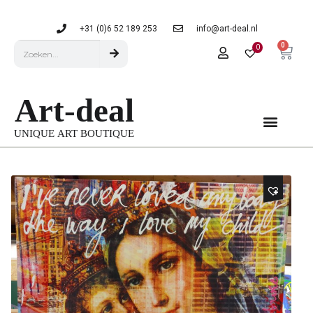
+31 (0)6 52 189 253
info@art-deal.nl
0
0