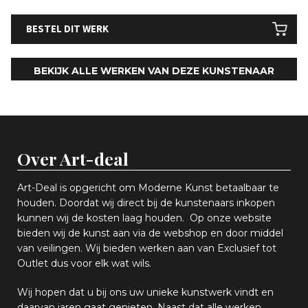
BESTEL DIT WERK
BEKIJK ALLE WERKEN VAN DEZE KUNSTENAAR
Over Art-deal
Art-Deal is opgericht om Moderne Kunst betaalbaar te
houden. Doordat wij direct bij de kunstenaars inkopen
k
unnen wij de kosten laag houden. Op onze website
bieden wij
d
e kunst aan via de webshop en
door middel
van
veiling
en
.
Wij bieden werken aan van Exclusief tot
Outlet dus voor elk wat
wils
.
Wij hopen
dat u bij ons uw
u
niek
e
kunstwerk vindt en
daarvan jaren gaat genieten. Naast dat alle werken