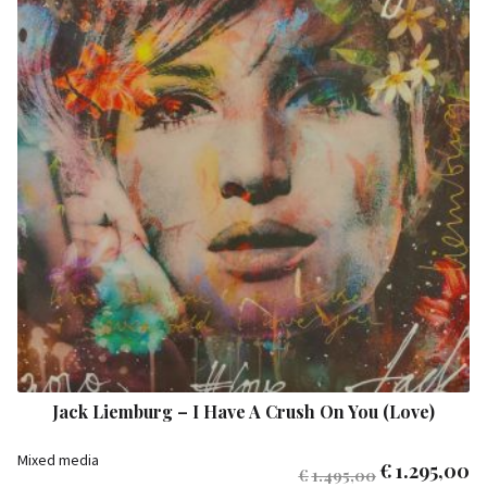
Jack Liemburg – I Have A Crush On You (Love)
Mixed media
€
1.295,00
€
1.495,00