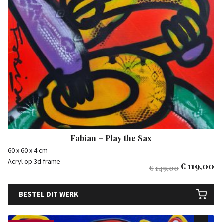
Fabian – Play the Sax
60 x 60 x 4 cm
Acryl op 3d frame
€
119,00
€
149,00
BESTEL DIT WERK