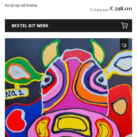
Acryl op 3d frame
€
298,00
€
695,00
BESTEL DIT WERK