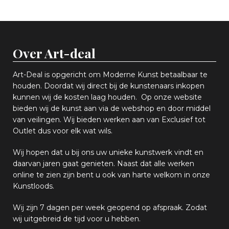
Over Art-deal
Art-Deal is opgericht om Moderne Kunst betaalbaar te
houden. Doordat wij direct bij de kunstenaars inkopen
k
unnen wij de kosten laag houden. Op onze website
bieden wij
d
e kunst aan via de webshop en
door middel
van
veiling
en
.
Wij bieden werken aan van Exclusief tot
Outlet dus voor elk wat
wils
.
Wij hopen
dat u bij ons uw
u
niek
e
kunstwerk vindt en
daarvan jaren gaat genieten. Naast dat alle werken
online
te zien zijn
bent u ook van harte welkom in onze
Kunstloods.
Wij zijn 7 dagen per week geopend op afspraak
. Zodat
wij uitgebreid de tijd voor u hebben.