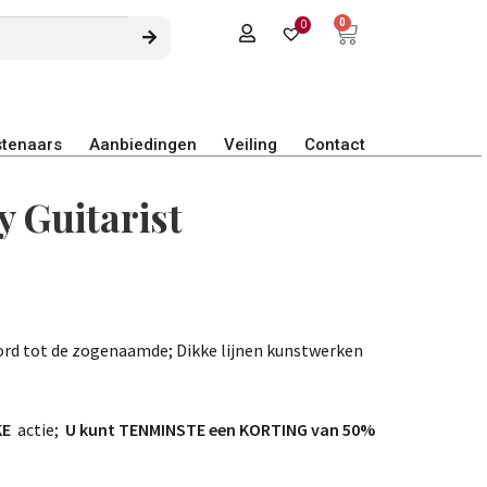
0
0
tenaars
Aanbiedingen
Veiling
Contact
y Guitarist
ord tot de zogenaamde; Dikke lijnen kunstwerken
KE
actie;
U kunt TENMINSTE een KORTING van 50%