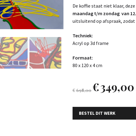
De koffie staat niet klaar, deze
maandag t/m zondag van 12.0
uitsluitend op afspraak, zodat 
Techniek:
Acryl op 3d frame
Formaat:
80 x 120 x 4 cm
€
349,00
€
698,00
BESTEL DIT WERK