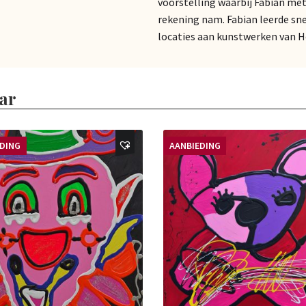
voorstelling waarbij Fabian me
rekening nam. Fabian leerde sne
locaties aan kunstwerken van 
ar
EDING
AANBIEDING