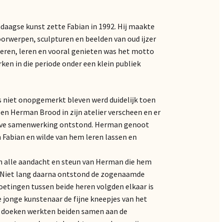
ndaagse kunst zette Fabian in 1992. Hij maakte
oorwerpen, sculpturen en beelden van oud ijzer
eren, leren en vooral genieten was het motto
ken in die periode onder een klein publiek
s niet onopgemerkt bleven werd duidelijk toen
en Herman Brood in zijn atelier verscheen en er
eve samenwerking ontstond. Herman genoot
n Fabian en wilde van hem leren lassen en
n alle aandacht en steun van Herman die hem
t. Niet lang daarna ontstond de zogenaamde
tingen tussen beide heren volgden elkaar is
jonge kunstenaar de fijne kneepjes van het
ze doeken werkten beiden samen aan de