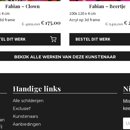
Fabian – Clown
Fabian – Beertje
x 4 cm
100x 120 x 4 cm
 3d frame
Acryl op 3d frame
€
175,00
€
€
499,00
€
549,00
EL DIT WERK
BESTEL DIT WERK
BEKIJK ALLE WERKEN VAN DEZE KUNSTENAAR
Handige links
N
Alle schilderijen
Mis
Exclusief
kee
Kunstenaars
aan
Aanbiedingen
ij