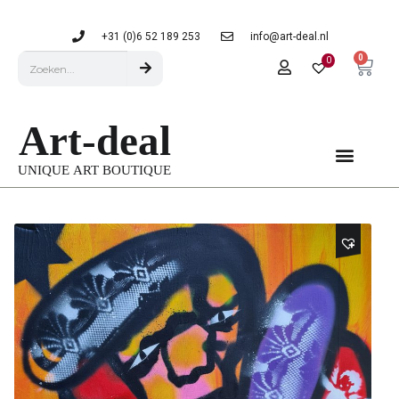
+31 (0)6 52 189 253
info@art-deal.nl
0
0