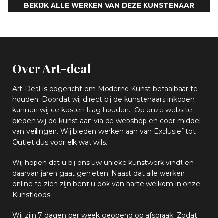
BEKIJK ALLE WERKEN VAN DEZE KUNSTENAAR
Over Art-deal
Art-Deal is opgericht om Moderne Kunst betaalbaar te
houden. Doordat wij direct bij de kunstenaars inkopen
k
unnen wij de kosten laag houden. Op onze website
bieden wij
d
e kunst aan via de webshop en
door middel
van
veiling
en
.
Wij bieden werken aan van Exclusief tot
Outlet dus voor elk wat
wils
.
Wij hopen
dat u bij ons uw
u
niek
e
kunstwerk vindt en
daarvan jaren gaat genieten. Naast dat alle werken
online
te zien zijn
bent u ook van harte welkom in onze
Kunstloods.
Wij zijn 7 dagen per week geopend op afspraak
. Zodat