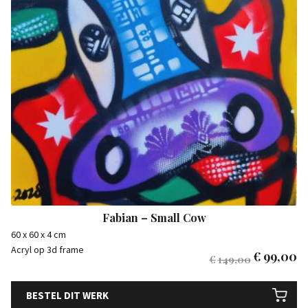
Fabian – Small Cow
60 x 60 x 4 cm
Acryl op 3d frame
€
99,00
€
149,00
BESTEL DIT WERK