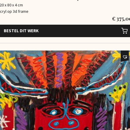
20 x 80 x 4 cm
cryl op 3d frame
€
375,0
BESTEL DIT WERK