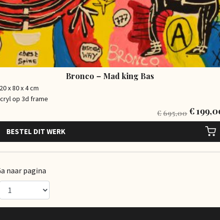
Bronco – Mad king Bas
20 x 80 x 4 cm
cryl op 3d frame
€
199,0
€
695,00
BESTEL DIT WERK
a naar pagina