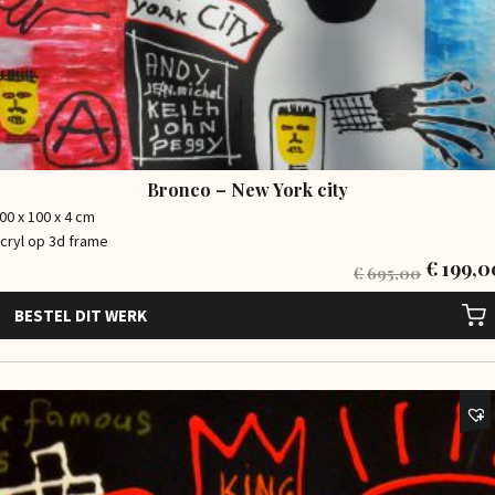
Bronco – New York city
00 x 100 x 4 cm
cryl op 3d frame
€
199,0
€
695,00
BESTEL DIT WERK