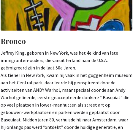
Bronco
Jeffrey King, geboren in New York, was het 4e kind van late
immigranten-ouders, die vanuit Ierland naar de U.S.A.
geëmigreerd zijn in de laat 50e Jaren.
Als tiener in New York, kwam hij vaak in het guggenheim museum
aan het Central park, daar leerde hij geïnspireerd door de
activiteiten van ANDY Warhol, maar speciaal door de aan Andy
Warhol gelieerde, eerste geaccepteerde donkere “ Basquiat” die
op veel plaatsen in lower-manhutten als street art op
gebouwen-werkplaatsen en parken werden geplaatst door
Basquiaat. Midden jaren 80, verhuisde hij naar Amsterdam, waar
hij onlangs pas werd “ontdekt” door de huidige generatie, en