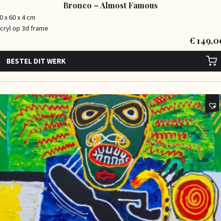
Bronco – Almost Famous
0 x 60 x 4 cm
cryl op 3d frame
€
149,0
BESTEL DIT WERK