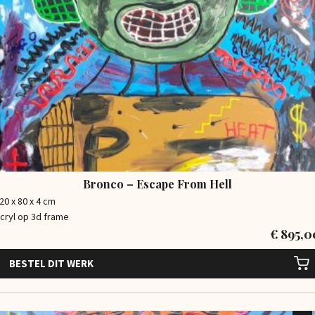
Bronco – Escape From Hell
20 x 80 x 4 cm
cryl op 3d frame
€
895,0
BESTEL DIT WERK