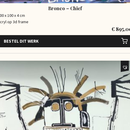
Bronco – Chief
00 x 100 x 4 cm
cryl op 3d frame
€
895,0
BESTEL DIT WERK