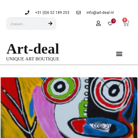
+31 (0)6 52 189 253
info@art-deal.nl
0
0