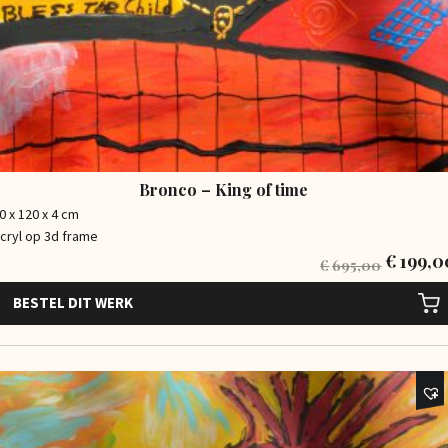
Bronco – King of time
0 x 120 x 4 cm
cryl op 3d frame
€
199,0
€
695,00
BESTEL DIT WERK