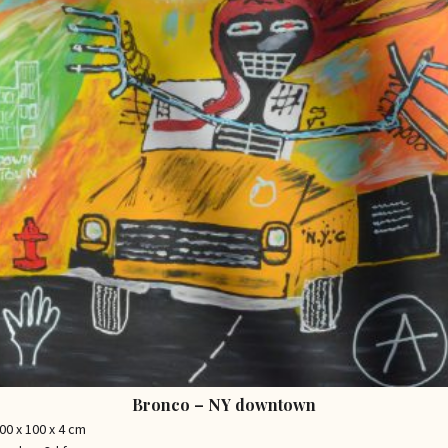
Bronco – NY downtown
00 x 100 x 4 cm