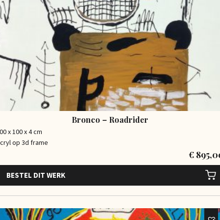
Bronco – Roadrider
00 x 100 x 4 cm
cryl op 3d frame
€
895,0
BESTEL DIT WERK