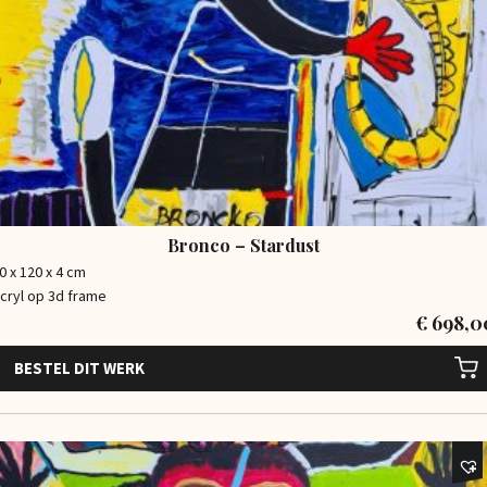
Bronco – Stardust
0 x 120 x 4 cm
cryl op 3d frame
€
698,0
BESTEL DIT WERK