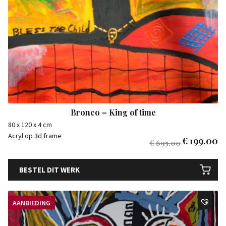
Bronco – King of time
80 x 120 x 4 cm
Acryl op 3d frame
€
199,00
€
695,00
BESTEL DIT WERK
AANBIEDING