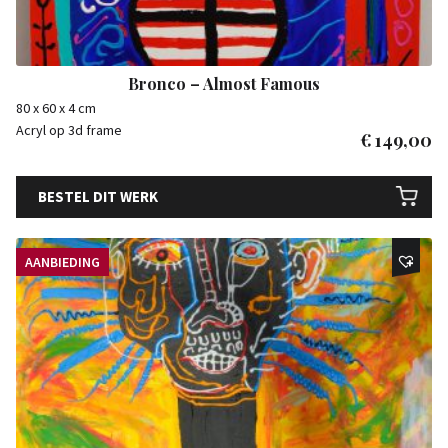
Bronco – Almost Famous
80 x 60 x 4 cm
Acryl op 3d frame
€
149,00
BESTEL DIT WERK
AANBIEDING