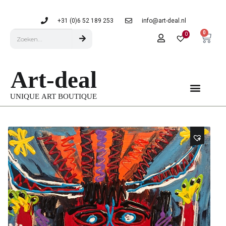
+31 (0)6 52 189 253
info@art-deal.nl
0
0