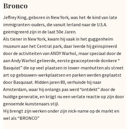
Bronco
Jeffrey King, geboren in New York, was het 4e kind van late
immigranten-ouders, die vanuit Ierland naar de U.S.A.
geëmigreerd zijn in de laat 50e Jaren.
Als tiener in New York, kwam hij vaak in het guggenheim
museum aan het Central park, daar leerde hij geïnspireerd
door de activiteiten van ANDY Warhol, maar speciaal door de
aan Andy Warhol gelieerde, eerste geaccepteerde donkere “
Basquiat” die op veel plaatsen in lower-manhutten als street
art op gebouwen-werkplaatsen en parken werden geplaatst
door Basquiaat. Midden jaren 80, verhuisde hij naar
Amsterdam, waar hij onlangs pas werd “ontdekt” door de
huidige generatie, en krijgt nu een verlate reactie op zijn door
genoemde kunstenaars stijl.
Hij brengt zijn werken onder zijn nick-name op de markt en
wel als “BRONCO”