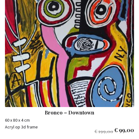
Bronco – Downtown
60 x 80 x 4 cm
Acryl op 3d frame
€
99,00
€
199,00