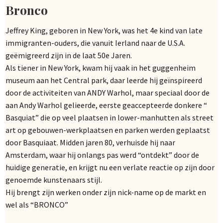
Bronco
Jeffrey King, geboren in New York, was het 4e kind van late
immigranten-ouders, die vanuit Ierland naar de U.S.A.
geëmigreerd zijn in de laat 50e Jaren.
Als tiener in New York, kwam hij vaak in het guggenheim
museum aan het Central park, daar leerde hij geïnspireerd
door de activiteiten van ANDY Warhol, maar speciaal door de
aan Andy Warhol gelieerde, eerste geaccepteerde donkere “
Basquiat” die op veel plaatsen in lower-manhutten als street
art op gebouwen-werkplaatsen en parken werden geplaatst
door Basquiaat. Midden jaren 80, verhuisde hij naar
Amsterdam, waar hij onlangs pas werd “ontdekt” door de
huidige generatie, en krijgt nu een verlate reactie op zijn door
genoemde kunstenaars stijl.
Hij brengt zijn werken onder zijn nick-name op de markt en
wel als “BRONCO”