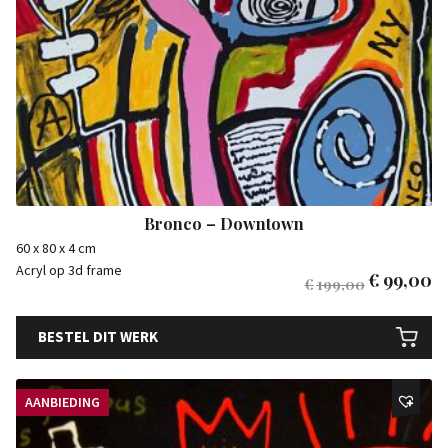
Bronco – Downtown
60 x 80 x 4 cm
Acryl op 3d frame
€
99,00
€
199,00
BESTEL DIT WERK
AANBIEDING