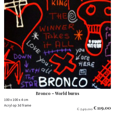
Bronco – World burns
100 x 100 x 4 cm
Acryl op 3d frame
€
119,00
€
249,00