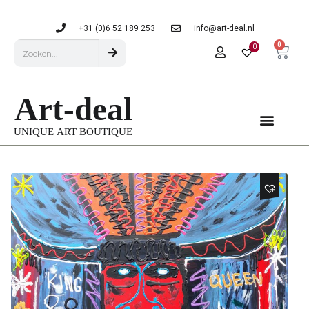
+31 (0)6 52 189 253
info@art-deal.nl
0
0