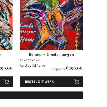
e
Reinier – Goede morgen
80 x 100 x 2 cm
Acryl op 3d frame
199,00
€
199,00
€
249,00
BESTEL DIT WERK