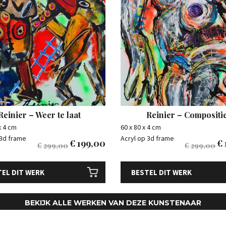
Reinier – Weer te laat
Reinier – Compositi
x 4 cm
60 x 80 x 4 cm
 3d frame
Acryl op 3d frame
€
199,00
€
€
299,00
€
299,00
EL DIT WERK
BESTEL DIT WERK
BEKIJK ALLE WERKEN VAN DEZE KUNSTENAAR