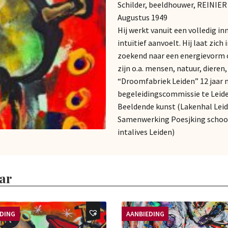
Schilder, beeldhouwer, REINIE
Augustus 1949
Hij werkt vanuit een volledig in
intuïtief aanvoelt. Hij laat zich
zoekend naar een energievorm o
zijn o.a. mensen, natuur, dieren
“Droomfabriek Leiden” 12 jaar
begeleidingscommissie te Leid
Beeldende kunst (Lakenhal Leid
Samenwerking Poesjking school 
intalives Leiden)
ar
EDING
AANBIEDING