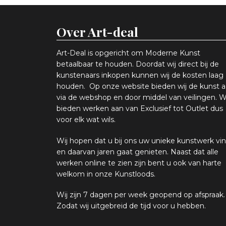
Over Art-deal
Art-Deal is opgericht om Moderne Kunst
betaalbaar te houden. Doordat wij direct bij de
kunstenaars inkopen k
unnen wij de kosten laag
houden. Op onze website bieden wij
d
e kunst 
via de webshop en
door middel van
veiling
en
.
W
bieden werken aan van Exclusief tot Outlet dus
voor elk wat
wils
.
Wij hopen
dat u bij ons uw
u
niek
e
kunstwerk vin
en daarvan jaren gaat genieten. Naast dat alle
werken online
te zien zijn
bent u ook van harte
welkom in onze Kunstloods.
Wij zijn 7 dagen per week geopend op afspraak
.
Zodat wij uitgebreid de tijd voor u hebben.