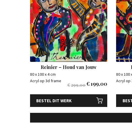
Reinier – Houd van Jouw
80 x 100 x 4 cm
80 x 100 
Acryl op 3d frame
Acryl op
€
199,00
€
299,00
BESTEL DIT WERK
BEST