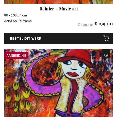
Reinier – Music art
80 x 100 x 4 cm
Acryl op 3d frame
€
199,00
€
299,00
BESTEL DIT WERK
AANBIEDING