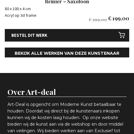
Reinier – Saxofoon
80 x 100 x 4 cm
Acryl op 3d frame
€
199,00
€
299,00
BESTEL DIT WERK
BEKIJK ALLE WERKEN VAN DEZE KUNSTENAAR
Over Art-deal
Art-Deal is opgericht om Moderne Kunst betaalbaar te
houden. Doordat wij direct bij de kunstenaars inkopen
k
unnen wij de kosten laag houden. Op onze website
bieden wij
d
e kunst aan via de webshop en
door middel
van
veiling
en
.
Wij bieden werken aan van Exclusief tot