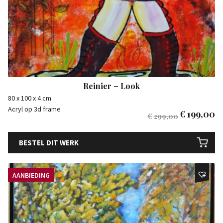
Reinier – Look
80 x 100 x 4 cm
Acryl op 3d frame
€
199,00
€
299,00
BESTEL DIT WERK
AANBIEDING