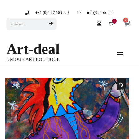
+31 (0)6 52 189 253
info@art-deal.nl
0
0