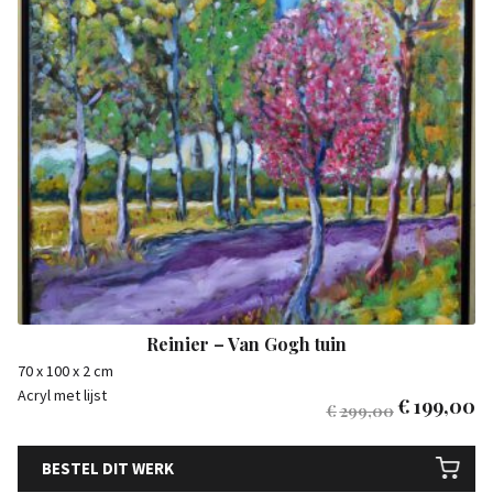
Reinier – Van Gogh tuin
70 x 100 x 2 cm
Acryl met lijst
€
199,00
€
299,00
BESTEL DIT WERK