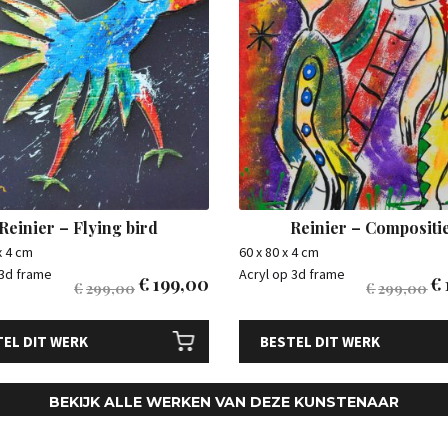
Reinier – Flying bird
Reinier – Compositi
x 4 cm
60 x 80 x 4 cm
 3d frame
Acryl op 3d frame
€
199,00
€
€
299,00
€
299,00
EL DIT WERK
BESTEL DIT WERK
BEKIJK ALLE WERKEN VAN DEZE KUNSTENAAR