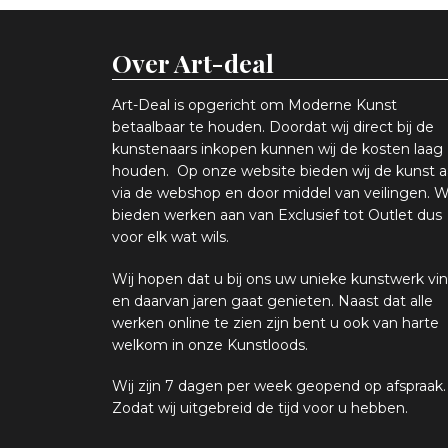
Over Art-deal
Art-Deal is opgericht om Moderne Kunst
betaalbaar te houden. Doordat wij direct bij de
kunstenaars inkopen k
unnen wij de kosten laag
houden. Op onze website bieden wij
d
e kunst 
via de webshop en
door middel van
veiling
en
.
W
bieden werken aan van Exclusief tot Outlet dus
voor elk wat
wils
.
Wij hopen
dat u bij ons uw
u
niek
e
kunstwerk vin
en daarvan jaren gaat genieten. Naast dat alle
werken online
te zien zijn
bent u ook van harte
welkom in onze Kunstloods.
Wij zijn 7 dagen per week geopend op afspraak
.
Zodat wij uitgebreid de tijd voor u hebben.