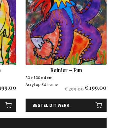
e
Reinier – Fun
80 x 100 x 4 cm
Acryl op 3d frame
199,00
€
199,00
€
299,00
BESTEL DIT WERK