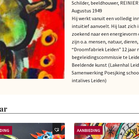
Schilder, beeldhouwer, REINIE
Augustus 1949
Hij werkt vanuit een volledig in
intuïtief aanvoelt. Hij laat zich
zoekend naar een energievorm o
zijn o.a. mensen, natuur, dieren
“Droomfabriek Leiden” 12 jaar
begeleidingscommissie te Leid
Beeldende kunst (Lakenhal Leid
Samenwerking Poesjking school 
intalives Leiden)
ar
EDING
AANBIEDING