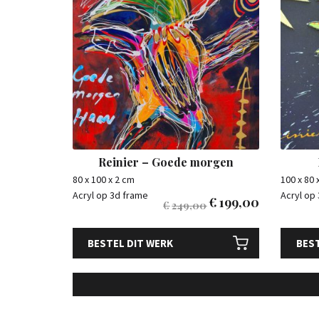
Reinier – Goede morgen
80 x 100 x 2 cm
100 x 80 
Acryl op 3d frame
Acryl op
€
199,00
€
249,00
BESTEL DIT WERK
BEST