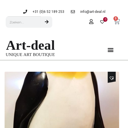
+31 (0)6 52 189 253
info@art-deal.nl
0
0