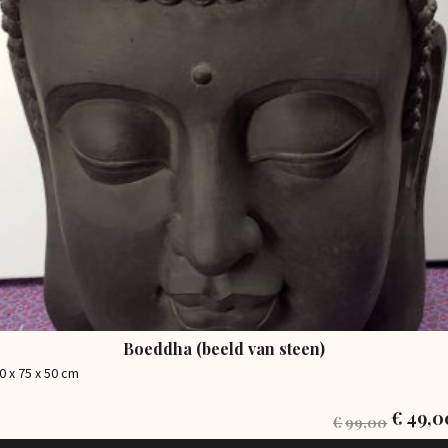
Boeddha (beeld van steen)
0 x 75 x 50 cm
€
49,0
€
99,00