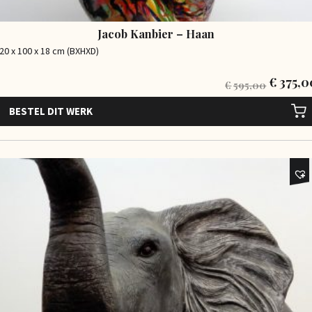
Jacob Kanbier – Haan
20 x 100 x 18 cm (BXHXD)
€
375,0
€
595,00
BESTEL DIT WERK