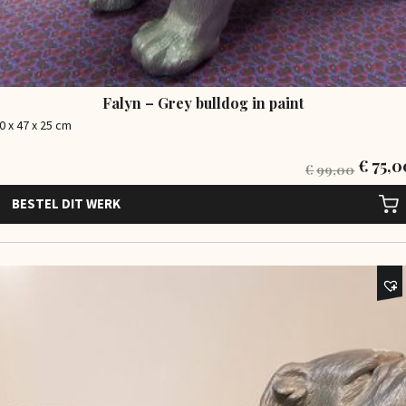
Falyn – Grey bulldog in paint
0 x 47 x 25 cm
€
75,0
€
99,00
BESTEL DIT WERK