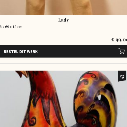
Lady
8 x 69 x 18 cm
€
99,0
BESTEL DIT WERK