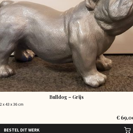
Bulldog – Grijs
2 x 43 x 36 cm
€
69,0
BESTEL DIT WERK