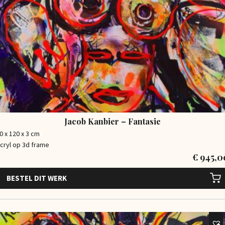
Jacob Kanbier – Fantasie
0 x 120 x 3 cm
cryl op 3d frame
€
945,0
BESTEL DIT WERK