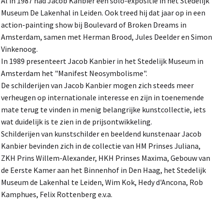
Al in 1987 had Jacob Kanbier een solo-expositie in het Stedelijk
Museum De Lakenhal in Leiden. Ook treed hij dat jaar op in een
action-painting show bij Boulevard of Broken Dreams in
Amsterdam, samen met Herman Brood, Jules Deelder en Simon
Vinkenoog.
In 1989 presenteert Jacob Kanbier in het Stedelijk Museum in
Amsterdam het "Manifest Neosymbolisme".
De schilderijen van Jacob Kanbier mogen zich steeds meer
verheugen op internationale interesse en zijn in toenemende
mate terug te vinden in menig belangrijke kunstcollectie, iets
wat duidelijk is te zien in de prijsontwikkeling.
Schilderijen van kunstschilder en beeldend kunstenaar Jacob
Kanbier bevinden zich in de collectie van HM Prinses Juliana,
ZKH Prins Willem-Alexander, HKH Prinses Maxima, Gebouw van
de Eerste Kamer aan het Binnenhof in Den Haag, het Stedelijk
Museum de Lakenhal te Leiden, Wim Kok, Hedy d'Ancona, Rob
Kamphues, Felix Rottenberg e.v.a.