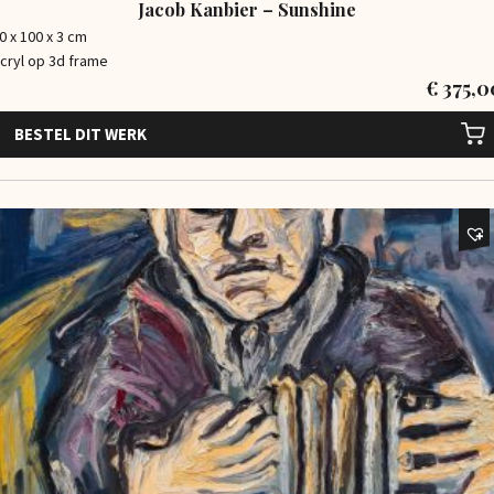
Jacob Kanbier – Sunshine
0 x 100 x 3 cm
cryl op 3d frame
€
375,0
BESTEL DIT WERK