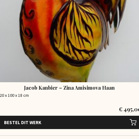
Jacob Kanbier – Zina Amisimova Haan
20 x 100 x 18 cm
€
495,0
BESTEL DIT WERK