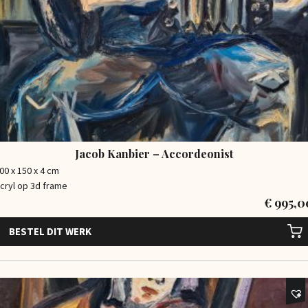
Jacob Kanbier – Accordeonist
00 x 150 x 4 cm
cryl op 3d frame
€
995,0
BESTEL DIT WERK