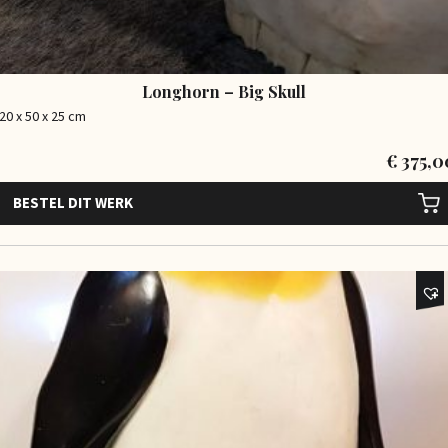
Longhorn – Big Skull
20 x 50 x 25 cm
€
375,0
BESTEL DIT WERK