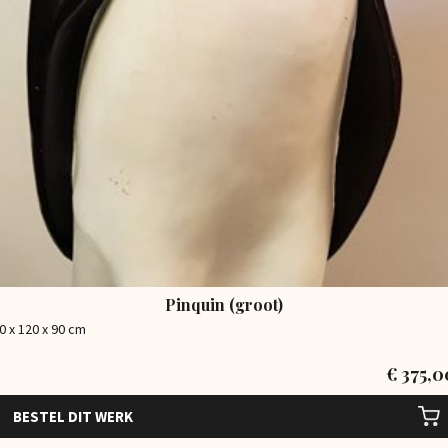
Pinquin (groot)
0 x 120 x 90 cm
€
375,0
BESTEL DIT WERK