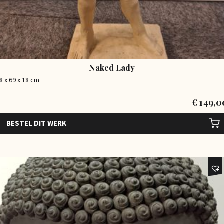
Naked Lady
8 x 69 x 18 cm
€
149,0
BESTEL DIT WERK