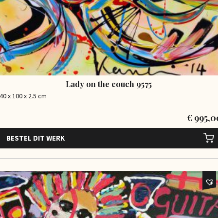
Lady on the couch 9575
40 x 100 x 2.5 cm
€
995,0
BESTEL DIT WERK