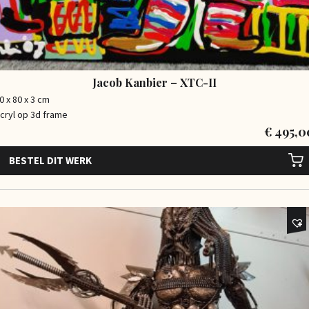
Jacob Kanbier – XTC-II
0 x 80 x 3 cm
cryl op 3d frame
€
495,0
BESTEL DIT WERK