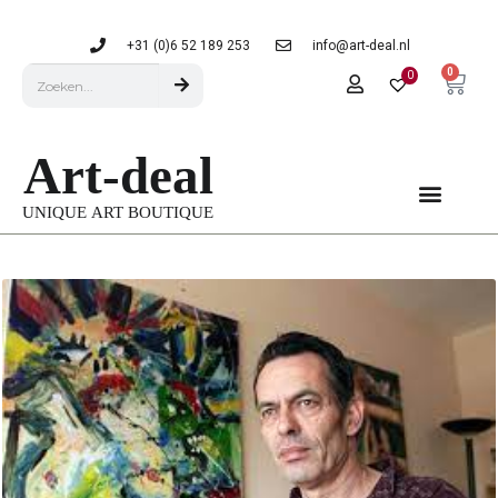
+31 (0)6 52 189 253
info@art-deal.nl
0
0