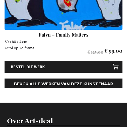
Falyn – Family Matters
60 x 80 x 4 cm
Acryl op 3d frame
€
99,00
€
125,00
BESTEL DIT WERK
BEKIJK ALLE WERKEN VAN DEZE KUNSTENAAR
Over Art-deal