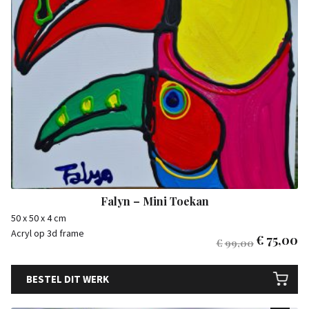
Falyn – Mini Toekan
50 x 50 x 4 cm
Acryl op 3d frame
€
75,00
€
99,00
BESTEL DIT WERK