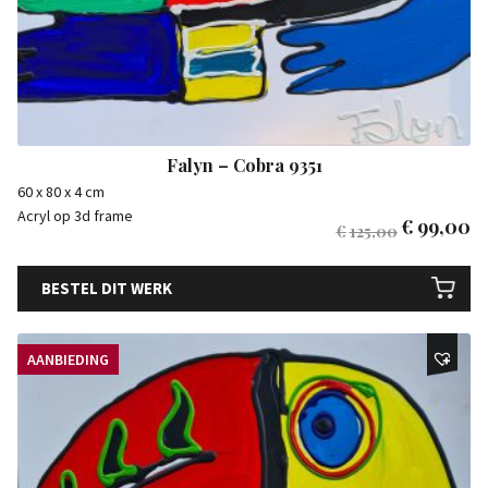
Falyn – Cobra 9351
60 x 80 x 4 cm
Acryl op 3d frame
€
99,00
€
125,00
BESTEL DIT WERK
AANBIEDING