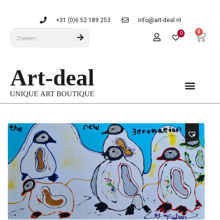
+31 (0)6 52 189 253
info@art-deal.nl
0
0