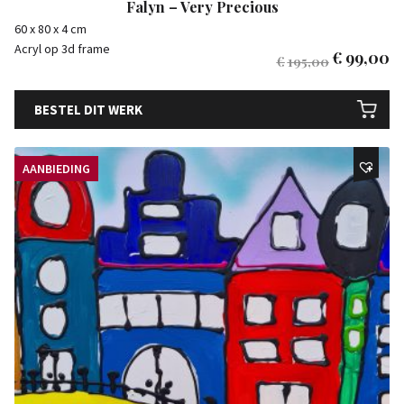
Falyn – Very Precious
60 x 80 x 4 cm
Acryl op 3d frame
€
99,00
€
195,00
BESTEL DIT WERK
AANBIEDING