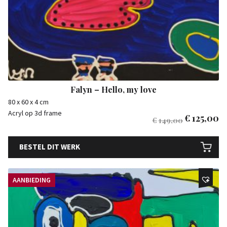
Falyn – Hello, my love
80 x 60 x 4 cm
Acryl op 3d frame
€
125,00
€
149,00
BESTEL DIT WERK
AANBIEDING