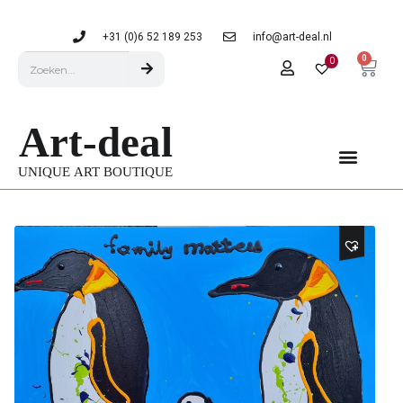
+31 (0)6 52 189 253
info@art-deal.nl
0
0