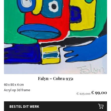
Falyn – Cobra 9351
60 x 80 x 4 cm
Acryl op 3d frame
€
99,00
€
125,00
BESTEL DIT WERK