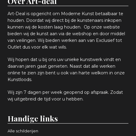
Over Art-deal
Art-Deal is opgericht om Moderne Kunst betaalbaar te
houden. Doordat wij direct bij de kunstenaars inkopen
k
unnen wij de kosten laag houden. Op onze website
bieden wij
d
e kunst aan via de webshop en
door middel
van
veiling
en
.
Wij bieden werken aan van Exclusief tot
Outlet dus voor elk wat
wils
.
Wij hopen
dat u bij ons uw
u
niek
e
kunstwerk vindt en
daarvan jaren gaat genieten. Naast dat alle werken
online
te zien zijn
bent u ook van harte welkom in onze
Kunstloods.
Wij zijn 7 dagen per week geopend op afspraak
. Zodat
wij uitgebreid de tijd voor u hebben.
Handige links
Alle schilderijen