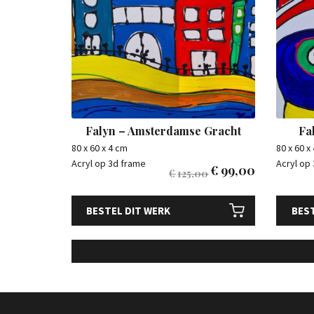
Falyn – Amsterdamse Gracht
Fa
80 x 60 x 4 cm
80 x 60 x
Acryl op 3d frame
Acryl op
€
99,00
€
125,00
BESTEL DIT WERK
BEST