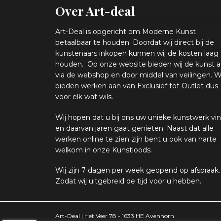
Over Art-deal
Art-Deal is opgericht om Moderne Kunst
betaalbaar te houden. Doordat wij direct bij de
kunstenaars inkopen k
unnen wij de kosten laag
houden. Op onze website bieden wij
d
e kunst 
via de webshop en
door middel van
veiling
en
.
W
bieden werken aan van Exclusief tot Outlet dus
voor elk wat
wils
.
Wij hopen
dat u bij ons uw
u
niek
e
kunstwerk vin
en daarvan jaren gaat genieten. Naast dat alle
werken online
te zien zijn
bent u ook van harte
welkom in onze Kunstloods.
Wij zijn 7 dagen per week geopend op afspraak
.
Zodat wij uitgebreid de tijd voor u hebben.
Art-Deal | Het Veer 78 - 1633 HE Avenhorn