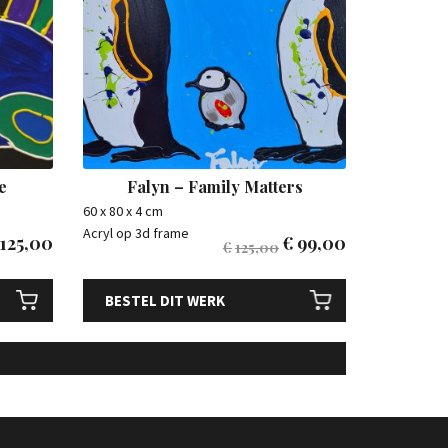
e
Falyn – Family Matters
60 x 80 x 4 cm
Acryl op 3d frame
125,00
€
99,00
€
125,00
BESTEL DIT WERK