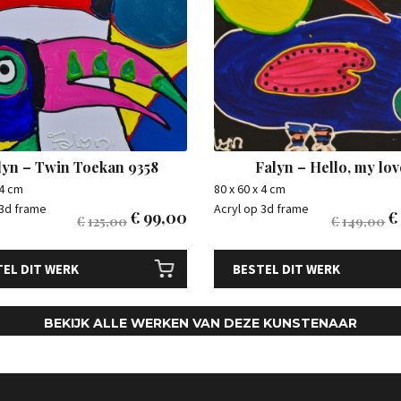
lyn – Twin Toekan 9358
Falyn – Hello, my lov
 4 cm
80 x 60 x 4 cm
 3d frame
Acryl op 3d frame
€
99,00
€
€
125,00
€
149,00
EL DIT WERK
BESTEL DIT WERK
BEKIJK ALLE WERKEN VAN DEZE KUNSTENAAR