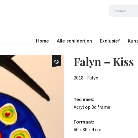
Home
Alle schilderijen
Exclusief
Kuns
Falyn – Kiss
2018 - Falyn
Techniek:
Acryl op 3d frame
Formaat:
60 x 80 x 4 cm