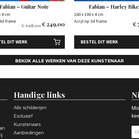
Fabian – Guitar Note
Fabian – Harley Bike
x 4 cm
160 x 100 x 4 cm
 3d frame
Acryl op 3d frame
€
249,00
€
€
698,00
EL DIT WERK
BESTEL DIT WERK
BEKIJK ALLE WERKEN VAN DEZE KUNSTENAAR
Handige links
N
Alle schilderijen
Mis
Exclusief
kee
Kunstenaars
aan
Aanbiedingen
ij