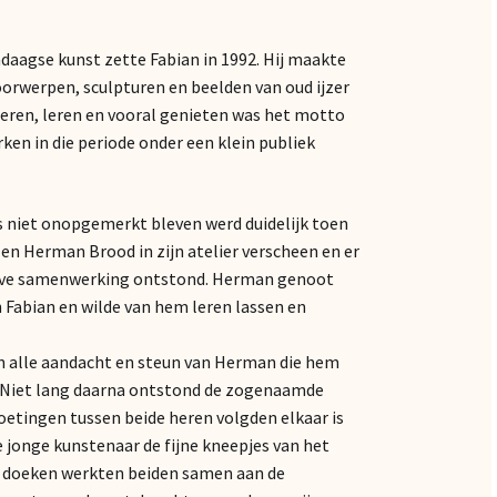
ndaagse kunst zette Fabian in 1992. Hij maakte
oorwerpen, sculpturen en beelden van oud ijzer
eren, leren en vooral genieten was het motto
ken in die periode onder een klein publiek
s niet onopgemerkt bleven werd duidelijk toen
en Herman Brood in zijn atelier verscheen en er
eve samenwerking ontstond. Herman genoot
n Fabian en wilde van hem leren lassen en
n alle aandacht en steun van Herman die hem
t. Niet lang daarna ontstond de zogenaamde
tingen tussen beide heren volgden elkaar is
jonge kunstenaar de fijne kneepjes van het
ze doeken werkten beiden samen aan de