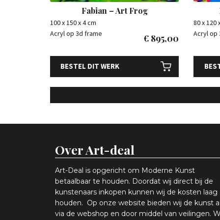
Fabian – Art Frog
100 x 150 x 4 cm
80 x 120 
Acryl op 3d frame
Acryl op
€
895,00
BESTEL DIT WERK
BEST
Over Art-deal
Art-Deal is opgericht om Moderne Kunst
betaalbaar te houden. Doordat wij direct bij de
kunstenaars inkopen k
unnen wij de kosten laag
houden. Op onze website bieden wij
d
e kunst 
via de webshop en
door middel van
veiling
en
.
W