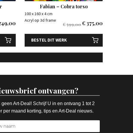
r
Fabian – Cobra torso
100 x 160 x 4 cm
Acryl op 3d frame
749,00
€
375,00
€
599,00
BESTEL DIT WERK
ieuwsbrief ontvangen?
 geen Art-Deal! Schrijf U in en ontvang 1 tot 2
r per maand korting, tips en Art-Deal nieuws.