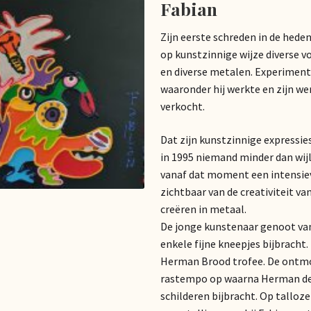
Fabian
Zijn eerste schreden in de hede
op kunstzinnige wijze diverse v
en diverse metalen. Experiment
waaronder hij werkte en zijn wer
verkocht.
Dat zijn kunstzinnige expressie
in 1995 niemand minder dan wijl
vanaf dat moment een intensi
zichtbaar van de creativiteit va
creëren in metaal.
De jonge kunstenaar genoot va
enkele fijne kneepjes bijbrach
Herman Brood trofee. De ontmoe
rastempo op waarna Herman de 
schilderen bijbracht. Op tallo