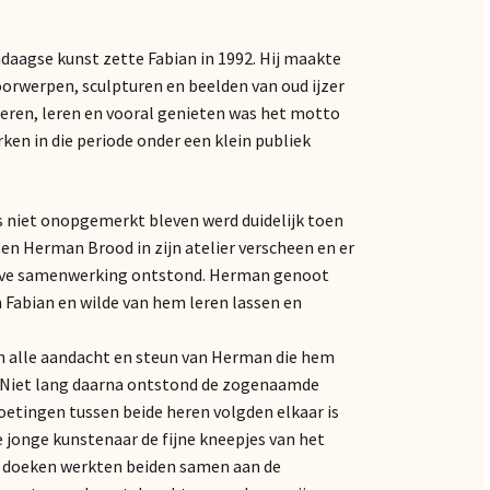
ndaagse kunst zette Fabian in 1992. Hij maakte
oorwerpen, sculpturen en beelden van oud ijzer
eren, leren en vooral genieten was het motto
ken in die periode onder een klein publiek
s niet onopgemerkt bleven werd duidelijk toen
en Herman Brood in zijn atelier verscheen en er
eve samenwerking ontstond. Herman genoot
n Fabian en wilde van hem leren lassen en
n alle aandacht en steun van Herman die hem
t. Niet lang daarna ontstond de zogenaamde
tingen tussen beide heren volgden elkaar is
jonge kunstenaar de fijne kneepjes van het
ze doeken werkten beiden samen aan de