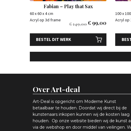
Fabian – Play that Sax
60 x 60 x 4 cm
100 x 100
Acryl op 3d frame
Acryl op
€
99,00
€
149,00
BESTEL DIT WERK
BEST
Over Art-deal
Art-Deal is opgericht om Moderne Kunst
betaalbaar te houden. Doordat wij direct bij de
kunstenaars inkopen k
unnen wij de kosten laag
houden. Op onze website bieden wij
d
e kunst 
via de webshop en
door middel van
veiling
en
.
W