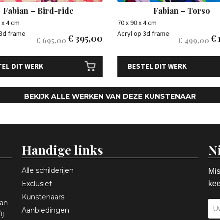
Fabian – Bird-ride
Fabian – Torso
 x 4 cm
70 x 90 x 4 cm
 3d frame
Acryl op 3d frame
€
395,00
€
€
695,00
€
499,00
EL DIT WERK
BESTEL DIT WERK
BEKIJK ALLE WERKEN VAN DEZE KUNSTENAAR
Handige links
N
Alle schilderijen
Mis
Exclusief
kee
Kunstenaars
aan
Aanbiedingen
ij