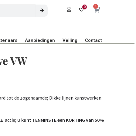
0
0
tenaars
Aanbiedingen
Veiling
Contact
ive VW
ord tot de zogenaamde; Dikke lijnen kunstwerken
KE
actie;
U kunt TENMINSTE een KORTING van 50%