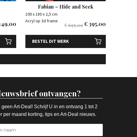
Fabian – Hide and Seek
100 x 180 x 2,5 cm
Acryl op 3d frame
149,00
€
395,00
€
695,00
BESTEL DIT WERK
ieuwsbrief ontvangen?
 geen Art-Deal! Schrijf U in en ontvang 1 tot 2
r per maand korting, tips en Art-Deal nieuws.