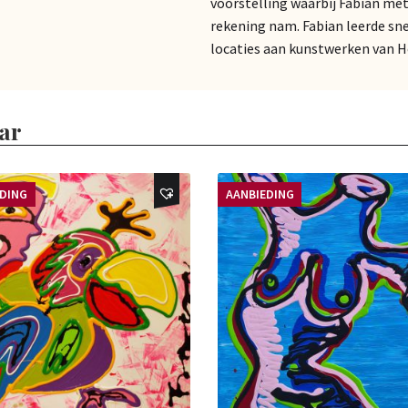
voorstelling waarbij Fabian me
rekening nam. Fabian leerde sne
locaties aan kunstwerken van 
ar
EDING
AANBIEDING