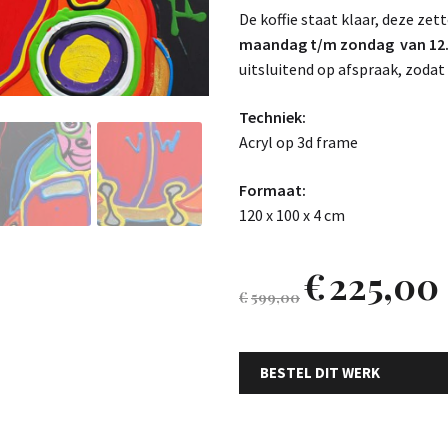
De koffie staat klaar, deze zett
maandag t/m zondag van 12.0
uitsluitend op afspraak, zodat 
Techniek:
Acryl op 3d frame
Formaat:
120 x 100 x 4 cm
€
225,00
€
599,00
BESTEL DIT WERK