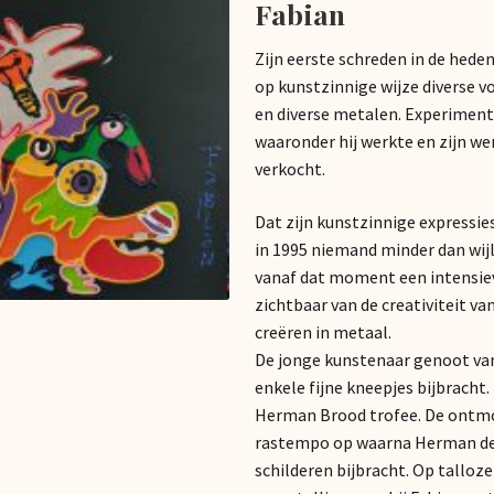
Fabian
Zijn eerste schreden in de hede
op kunstzinnige wijze diverse v
en diverse metalen. Experiment
waaronder hij werkte en zijn wer
verkocht.
Dat zijn kunstzinnige expressie
in 1995 niemand minder dan wijl
vanaf dat moment een intensi
zichtbaar van de creativiteit va
creëren in metaal.
De jonge kunstenaar genoot va
enkele fijne kneepjes bijbrach
Herman Brood trofee. De ontmoe
rastempo op waarna Herman de 
schilderen bijbracht. Op tallo