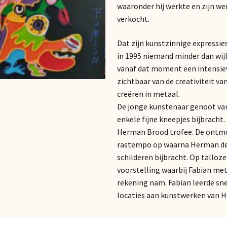
waaronder hij werkte en zijn wer
verkocht.
Dat zijn kunstzinnige expressie
in 1995 niemand minder dan wijl
vanaf dat moment een intensi
zichtbaar van de creativiteit va
creëren in metaal.
De jonge kunstenaar genoot va
enkele fijne kneepjes bijbrach
Herman Brood trofee. De ontmoe
rastempo op waarna Herman de 
schilderen bijbracht. Op tallo
voorstelling waarbij Fabian me
rekening nam. Fabian leerde sne
locaties aan kunstwerken van 