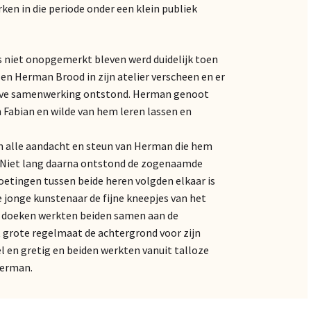
ken in die periode onder een klein publiek
s niet onopgemerkt bleven werd duidelijk toen
en Herman Brood in zijn atelier verscheen en er
eve samenwerking ontstond. Herman genoot
n Fabian en wilde van hem leren lassen en
n alle aandacht en steun van Herman die hem
t. Niet lang daarna ontstond de zogenaamde
tingen tussen beide heren volgden elkaar is
jonge kunstenaar de fijne kneepjes van het
ze doeken werkten beiden samen aan de
t grote regelmaat de achtergrond voor zijn
l en gretig en beiden werkten vanuit talloze
Herman.