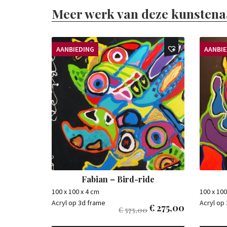
Meer werk van deze kunstena
AANBIEDING
AANBI
Fabian – Bird-ride
100 x 100 x 4 cm
100 x 100
Acryl op 3d frame
Acryl op
€
275,00
€
575,00