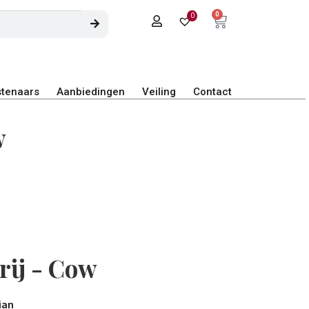
0
0
tenaars
Aanbiedingen
Veiling
Contact
w
rij - Cow
ian