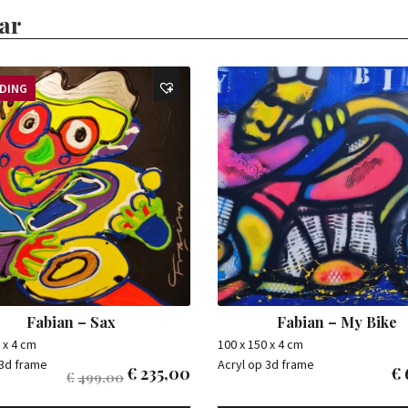
ar
EDING
Fabian – Sax
Fabian – My Bike
 x 4 cm
100 x 150 x 4 cm
 3d frame
Acryl op 3d frame
€
235,00
€
€
499,00