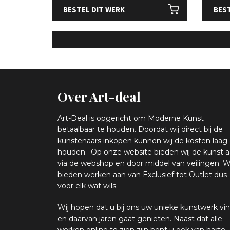
BESTEL DIT WERK
BEST
Over Art-deal
Art-Deal is opgericht om Moderne Kunst
betaalbaar te houden. Doordat wij direct bij de
kunstenaars inkopen k
unnen wij de kosten laag
houden. Op onze website bieden wij
d
e kunst 
via de webshop en
door middel van
veiling
en
.
W
bieden werken aan van Exclusief tot Outlet dus
voor elk wat
wils
.
Wij hopen
dat u bij ons uw
u
niek
e
kunstwerk vin
en daarvan jaren gaat genieten. Naast dat alle