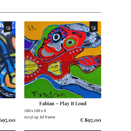
Fabian – Play It Loud
160 x 100 x 4
Acryl op 3d frame
695,00
€
895,00