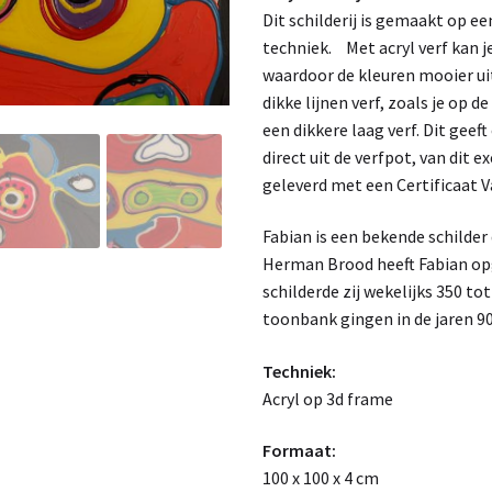
Dit schilderij is gemaakt op ee
techniek. Met acryl verf kan 
waardoor de kleuren mooier uit
dikke lijnen verf, zoals je op 
een dikkere laag verf. Dit geef
direct uit de verfpot, van dit 
geleverd met een Certificaat V
Fabian is een bekende schilde
Herman Brood heeft Fabian opge
schilderde zij wekelijks 350 to
toonbank gingen in de jaren 90
Techniek:
Acryl op 3d frame
Formaat:
100 x 100 x 4 cm