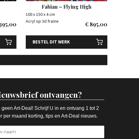
Fabian – Flying High
100 x 150 x 4 cm
Acryl op 3d frame
395,00
€
895,00
BESTEL DIT WERK
ieuwsbrief ontvangen?
 geen Art-Deal! Schrijf U in en ontvang 1 tot 2
r per maand korting, tips en Art-Deal nieuws.