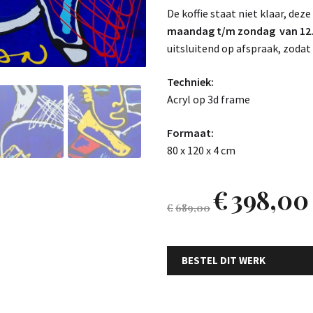
De koffie staat niet klaar, deze
maandag t/m zondag van 12.0
uitsluitend op afspraak, zodat 
Techniek:
Acryl op 3d frame
Formaat:
80 x 120 x 4 cm
€
398,00
€
689,00
BESTEL DIT WERK