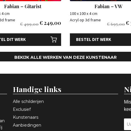
Fabian – Gitarist
Fabian – VW
x 4 cm
100 x 100 x 4 cm
 3d frame
Acryl op 3d frame
€
249,00
€
€
499,00
€
695,00
EL DIT WERK
BESTEL DIT WERK
BEKIJK ALLE WERKEN VAN DEZE KUNSTENAAR
Handige links
N
Alle schilderijen
Mis
Exclusief
kee
Kunstenaars
aan
Aanbiedingen
ij