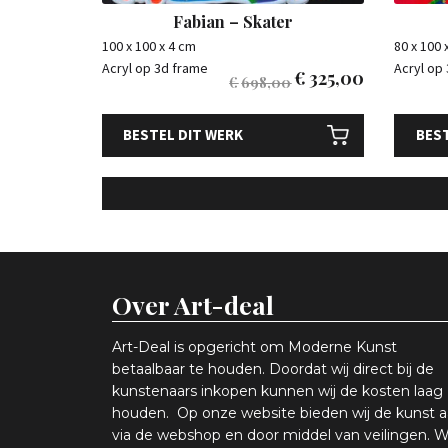
Fabian – Skater
100 x 100 x 4 cm
80 x 100 
Acryl op 3d frame
Acryl op
€
325,00
€
698,00
BESTEL DIT WERK
BEST
Over Art-deal
Art-Deal is opgericht om Moderne Kunst
betaalbaar te houden. Doordat wij direct bij de
kunstenaars inkopen k
unnen wij de kosten laag
houden. Op onze website bieden wij
d
e kunst 
via de webshop en
door middel van
veiling
en
.
W