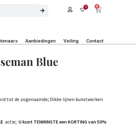
0
0
tenaars
Aanbiedingen
Veiling
Contact
rseman Blue
ord tot de zogenaamde; Dikke lijnen kunstwerken
KE
actie;
U kunt TENMINSTE een KORTING van 50%