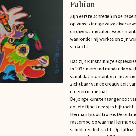
Fabian
Zijn eerste schreden in de hede
op kunstzinnige wijze diverse v
en diverse metalen. Experiment
waaronder hij werkte en zijn wer
verkocht.
Dat zijn kunstzinnige expressie
in 1995 niemand minder dan wijl
vanaf dat moment een intensi
zichtbaar van de creativiteit va
creëren in metaal.
De jonge kunstenaar genoot va
enkele fijne kneepjes bijbrach
Herman Brood trofee. De ontmoe
rastempo op waarna Herman de 
schilderen bijbracht. Op tallo