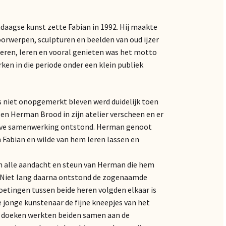
ndaagse kunst zette Fabian in 1992. Hij maakte
oorwerpen, sculpturen en beelden van oud ijzer
eren, leren en vooral genieten was het motto
ken in die periode onder een klein publiek
s niet onopgemerkt bleven werd duidelijk toen
en Herman Brood in zijn atelier verscheen en er
eve samenwerking ontstond. Herman genoot
n Fabian en wilde van hem leren lassen en
n alle aandacht en steun van Herman die hem
t. Niet lang daarna ontstond de zogenaamde
tingen tussen beide heren volgden elkaar is
jonge kunstenaar de fijne kneepjes van het
ze doeken werkten beiden samen aan de