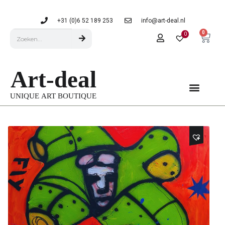
+31 (0)6 52 189 253
info@art-deal.nl
0
0