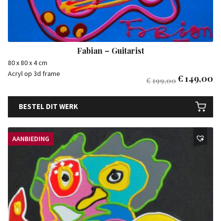
Fabian – Guitarist
80 x 80 x 4 cm
Acryl op 3d frame
€
149,00
€
199,00
BESTEL DIT WERK
AANBIEDING