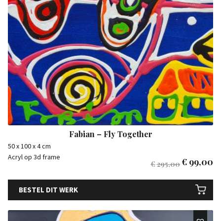
Fabian – Fly Together
50 x 100 x 4 cm
Acryl op 3d frame
€
99,00
€
295,00
BESTEL DIT WERK