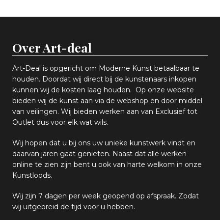
Over Art-deal
Art-Deal is opgericht om Moderne Kunst betaalbaar te
houden. Doordat wij direct bij de kunstenaars inkopen
k
unnen wij de kosten laag houden. Op onze website
bieden wij
d
e kunst aan via de webshop en
door middel
van
veiling
en
.
Wij bieden werken aan van Exclusief tot
Outlet dus voor elk wat
wils
.
Wij hopen
dat u bij ons uw
u
niek
e
kunstwerk vindt en
daarvan jaren gaat genieten. Naast dat alle werken
online
te zien zijn
bent u ook van harte welkom in onze
Kunstloods.
Wij zijn 7 dagen per week geopend op afspraak
. Zodat
wij uitgebreid de tijd voor u hebben.