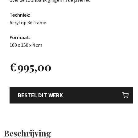
over de toonbank gingen in de jaren 90.
Techniek:
Acryl op 3d frame
Formaat:
100 x 150 x 4 cm
€
995,00
BESTEL DIT WERK
Beschrijving