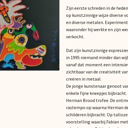
Zijn eerste schreden in de hede
op kunstzinnige wijze diverse v
en diverse metalen. Experiment
waaronder hij werkte en zijn wer
verkocht.
Dat zijn kunstzinnige expressie
in 1995 niemand minder dan wijl
vanaf dat moment een intensi
zichtbaar van de creativiteit va
creëren in metaal.
De jonge kunstenaar genoot va
enkele fijne kneepjes bijbrach
Herman Brood trofee. De ontmoe
rastempo op waarna Herman de 
schilderen bijbracht. Op tallo
voorstelling waarbij Fabian me