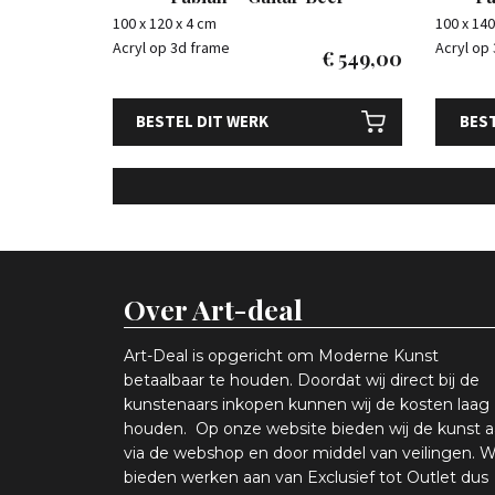
100 x 120 x 4 cm
100 x 140
Acryl op 3d frame
Acryl op
€
549,00
BESTEL DIT WERK
BEST
Over Art-deal
Art-Deal is opgericht om Moderne Kunst
betaalbaar te houden. Doordat wij direct bij de
kunstenaars inkopen k
unnen wij de kosten laag
houden. Op onze website bieden wij
d
e kunst 
via de webshop en
door middel van
veiling
en
.
W
bieden werken aan van Exclusief tot Outlet dus