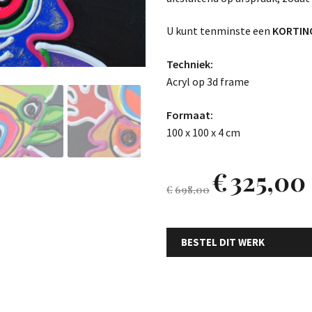
U kunt tenminste een
KORTING
Techniek:
Acryl op 3d frame
Formaat:
100 x 100 x 4 cm
€
325,00
€
698,00
BESTEL DIT WERK