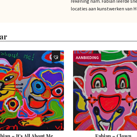
rekening nam. Fabian leerde sne
locaties aan kunstwerken van 
ar
AANBIEDING
bian – It’s All About Me
Fabian – Clown