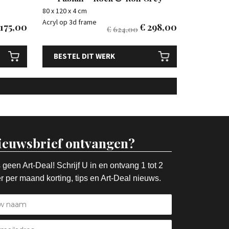
80 x 120 x 4 cm
Acryl op 3d frame
175,00
€
298,00
€
624,00
BESTEL DIT WERK
ieuwsbrief ontvangen?
 geen Art-Deal! Schrijf U in en ontvang 1 tot 2
r per maand korting, tips en Art-Deal nieuws.