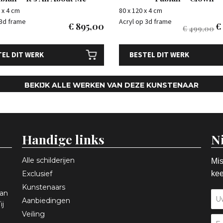
 x 4 cm
80 x 120 x 4 cm
 3d frame
Acryl op 3d frame
€
895,00
€
€
499,00
EL DIT WERK
BESTEL DIT WERK
BEKIJK ALLE WERKEN VAN DEZE KUNSTENAAR
Handige links
N
Alle schilderijen
Mis
Exclusief
kee
Kunstenaars
aan
Aanbiedingen
ij
Veiling