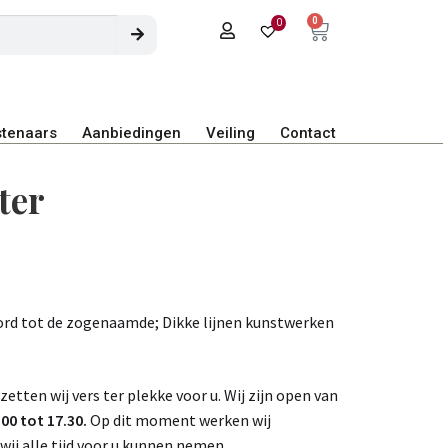
0
0
tenaars
Aanbiedingen
Veiling
Contact
ter
ord tot de zogenaamde; Dikke lijnen kunstwerken
 zetten wij vers ter plekke voor u. Wij zijn open van
0 tot 17.30.
Op dit moment werken wij
wij alle tijd voor u kunnen nemen.