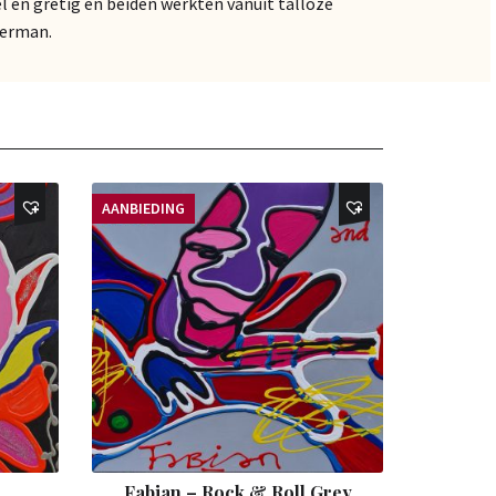
l en gretig en beiden werkten vanuit talloze
Herman.
AANBIEDING
Fabian – Rock & Roll Grey