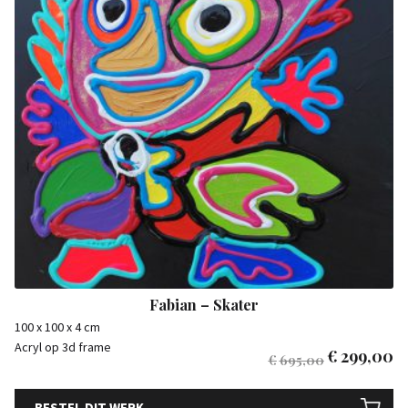
Fabian – Skater
100 x 100 x 4 cm
Acryl op 3d frame
€
299,00
€
695,00
BESTEL DIT WERK