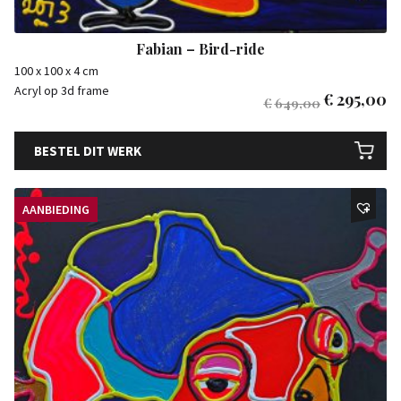
Fabian – Bird-ride
100 x 100 x 4 cm
Acryl op 3d frame
€
295,00
€
649,00
BESTEL DIT WERK
AANBIEDING