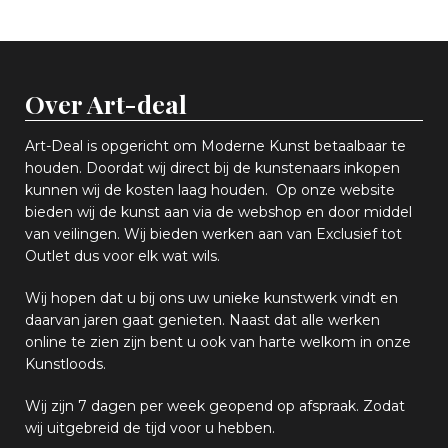
Over Art-deal
Art-Deal is opgericht om Moderne Kunst betaalbaar te
houden. Doordat wij direct bij de kunstenaars inkopen
k
unnen wij de kosten laag houden. Op onze website
bieden wij
d
e kunst aan via de webshop en
door middel
van
veiling
en
.
Wij bieden werken aan van Exclusief tot
Outlet dus voor elk wat
wils
.
Wij hopen
dat u bij ons uw
u
niek
e
kunstwerk vindt en
daarvan jaren gaat genieten. Naast dat alle werken
online
te zien zijn
bent u ook van harte welkom in onze
Kunstloods.
Wij zijn 7 dagen per week geopend op afspraak
. Zodat
wij uitgebreid de tijd voor u hebben.