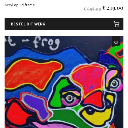
Acryl op 3d frame
€
249,00
€
698,00
BESTEL DIT WERK