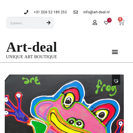
+31 (0)6 52 189 253
info@art-deal.nl
0
0