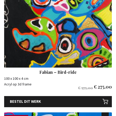
Fabian – Bird-ride
100 x 100 x 4 cm
Acryl op 3d frame
€
275,00
€
575,00
BESTEL DIT WERK