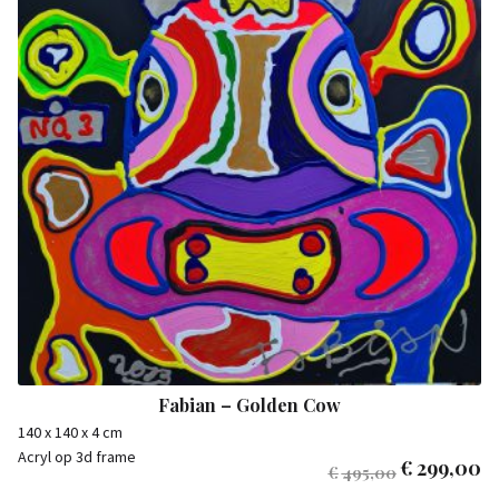
Fabian – Golden Cow
140 x 140 x 4 cm
Acryl op 3d frame
€
299,00
€
495,00