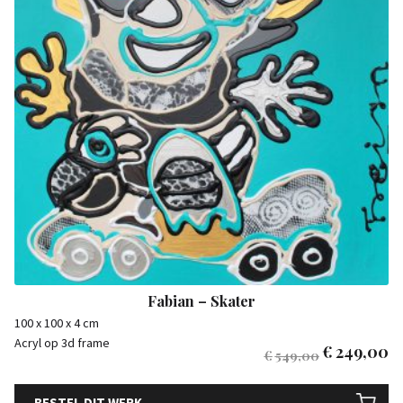
Fabian – Skater
100 x 100 x 4 cm
Acryl op 3d frame
€
249,00
€
549,00
BESTEL DIT WERK