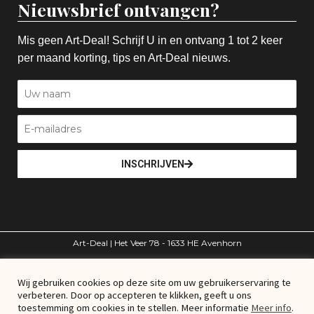
Nieuwsbrief ontvangen?
Mis geen Art-Deal! Schrijf U in en ontvang 1 tot 2 keer
per maand korting, tips en Art-Deal nieuws.
INSCHRIJVEN
Art-Deal | Het Veer 78 - 1633 HE Avenhorn
volg ons
Wij gebruiken cookies op deze site om uw gebruikerservaring te
verbeteren. Door op accepteren te klikken, geeft u ons
toestemming om cookies in te stellen. Meer informatie
Meer info
.
© Art-Deal – Alle rechten voorbehouden