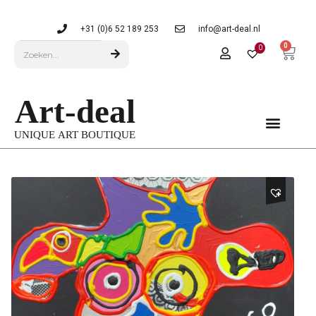
+31 (0)6 52 189 253
info@art-deal.nl
0
0