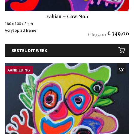
Fabian – Cow No.1
180 x 100 x 3 cm
Acryl op 3d frame
€
349,00
€
695,00
BESTEL DIT WERK
AANBIEDING