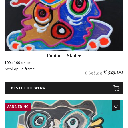
Fabian – Skater
100 x 100 x 4 cm
Acryl op 3d frame
€
325,00
€
698,00
BESTEL DIT WERK
AANBIEDING