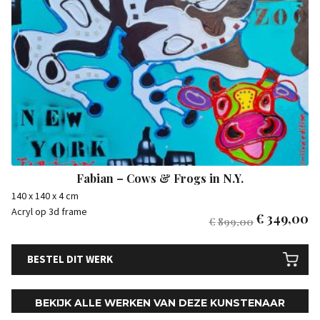
Fabian – Cows & Frogs in N.Y.
140 x 140 x 4 cm
Acryl op 3d frame
€
349,00
€
899,00
BESTEL DIT WERK
BEKIJK ALLE WERKEN VAN DEZE KUNSTENAAR