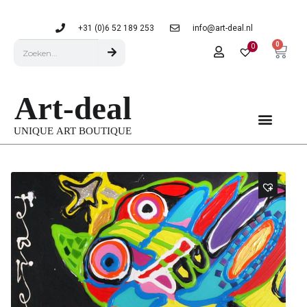
+31 (0)6 52 189 253
info@art-deal.nl
0
0