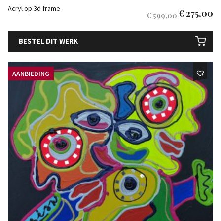
Acryl op 3d frame
€
275,00
€
599,00
BESTEL DIT WERK
AANBIEDING