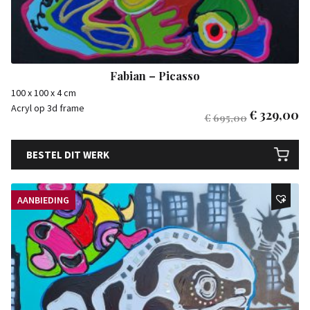
Fabian – Picasso
100 x 100 x 4 cm
Acryl op 3d frame
€
329,00
€
695,00
BESTEL DIT WERK
AANBIEDING