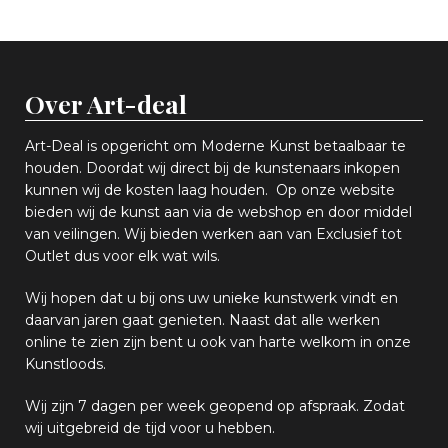
Over Art-deal
Art-Deal is opgericht om Moderne Kunst betaalbaar te
houden. Doordat wij direct bij de kunstenaars inkopen
k
unnen wij de kosten laag houden. Op onze website
bieden wij
d
e kunst aan via de webshop en
door middel
van
veiling
en
.
Wij bieden werken aan van Exclusief tot
Outlet dus voor elk wat
wils
.
Wij hopen
dat u bij ons uw
u
niek
e
kunstwerk vindt en
daarvan jaren gaat genieten. Naast dat alle werken
online
te zien zijn
bent u ook van harte welkom in onze
Kunstloods.
Wij zijn 7 dagen per week geopend op afspraak
. Zodat
wij uitgebreid de tijd voor u hebben.