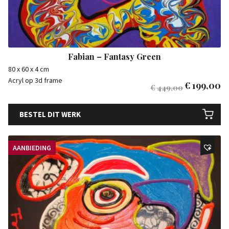
Fabian – Fantasy Green
80 x 60 x 4 cm
Acryl op 3d frame
€
199,00
€
449,00
BESTEL DIT WERK
AANBIEDING