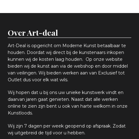
Over Art-deal
Art-Deal is opgericht om Moderne Kunst betaalbaar te
houden. Doordat wij direct bij de kunstenaars inkopen
k
unnen wij de kosten laag houden. Op onze website
bieden wij
d
e kunst aan via de webshop en
door middel
van
veiling
en
.
Wij bieden werken aan van Exclusief tot
Outlet dus voor elk wat
wils
.
Wij hopen
dat u bij ons uw
u
niek
e
kunstwerk vindt en
daarvan jaren gaat genieten. Naast dat alle werken
online
te zien zijn
bent u ook van harte welkom in onze
Kunstloods.
Wij zijn 7 dagen per week geopend op afspraak
. Zodat
wij uitgebreid de tijd voor u hebben.