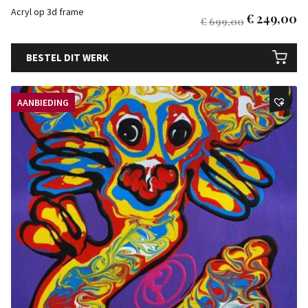
Acryl op 3d frame
€
249,00
€
699,00
BESTEL DIT WERK
AANBIEDING