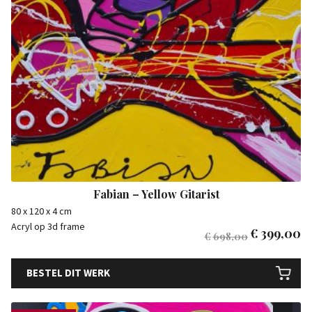
Fabian – Yellow Gitarist
80 x 120 x 4 cm
Acryl op 3d frame
€
399,00
€
698,00
BESTEL DIT WERK