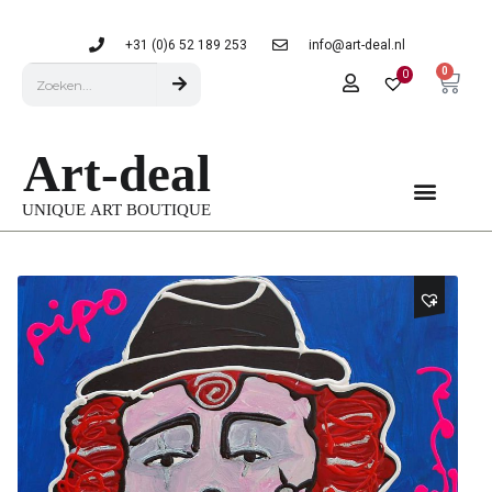
+31 (0)6 52 189 253
info@art-deal.nl
0
0