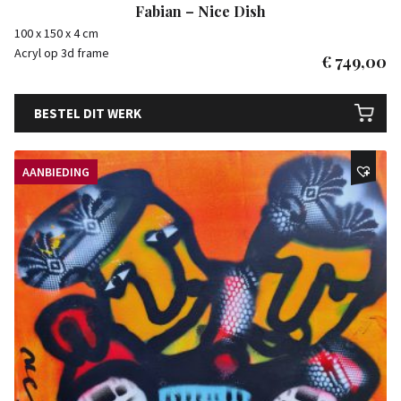
Fabian – Nice Dish
100 x 150 x 4 cm
Acryl op 3d frame
€
749,00
BESTEL DIT WERK
AANBIEDING