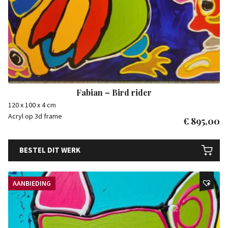
Fabian – Bird rider
120 x 100 x 4 cm
Acryl op 3d frame
€
895,00
BESTEL DIT WERK
AANBIEDING