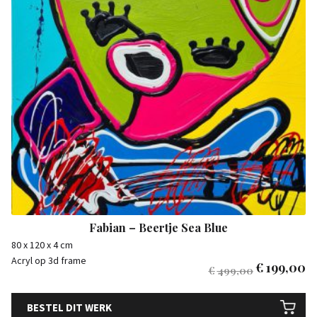
Fabian – Beertje Sea Blue
80 x 120 x 4 cm
Acryl op 3d frame
€
199,00
€
499,00
BESTEL DIT WERK