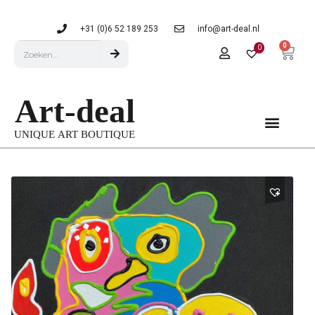
+31 (0)6 52 189 253
info@art-deal.nl
0
0