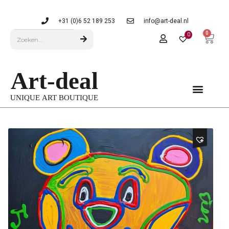
+31 (0)6 52 189 253
info@art-deal.nl
0
0