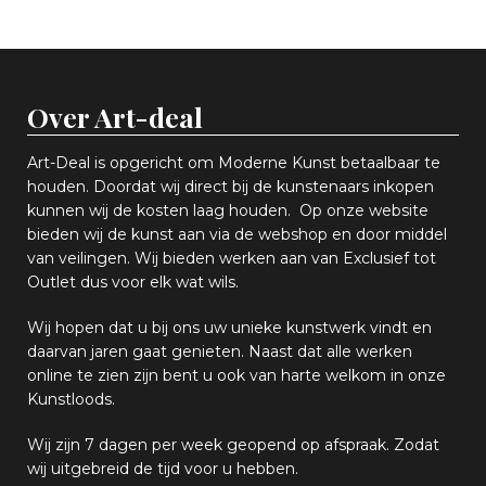
Over Art-deal
Art-Deal is opgericht om Moderne Kunst betaalbaar te
houden. Doordat wij direct bij de kunstenaars inkopen
k
unnen wij de kosten laag houden. Op onze website
bieden wij
d
e kunst aan via de webshop en
door middel
van
veiling
en
.
Wij bieden werken aan van Exclusief tot
Outlet dus voor elk wat
wils
.
Wij hopen
dat u bij ons uw
u
niek
e
kunstwerk vindt en
daarvan jaren gaat genieten. Naast dat alle werken
online
te zien zijn
bent u ook van harte welkom in onze
Kunstloods.
Wij zijn 7 dagen per week geopend op afspraak
. Zodat
wij uitgebreid de tijd voor u hebben.