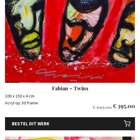
Fabian – Twins
100 x 150 x 4 cm
Acryl op 3d frame
€
395,00
€
695,00
BESTEL DIT WERK