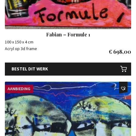
Fabian – Formule 1
100 x 150 x 4 cm
Acryl op 3d frame
€
698,00
BESTEL DIT WERK
AANBIEDING