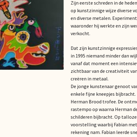
Zijn eerste schreden in de hede
op kunstzinnige wijze diverse v
en diverse metalen. Experiment
waaronder hij werkte en zijn wer
verkocht.
Dat zijn kunstzinnige expressie
in 1995 niemand minder dan wijl
vanaf dat moment een intensi
zichtbaar van de creativiteit va
creëren in metaal.
De jonge kunstenaar genoot va
enkele fijne kneepjes bijbrach
Herman Brood trofee. De ontmoe
rastempo op waarna Herman de 
schilderen bijbracht. Op tallo
voorstelling waarbij Fabian me
rekening nam. Fabian leerde sne