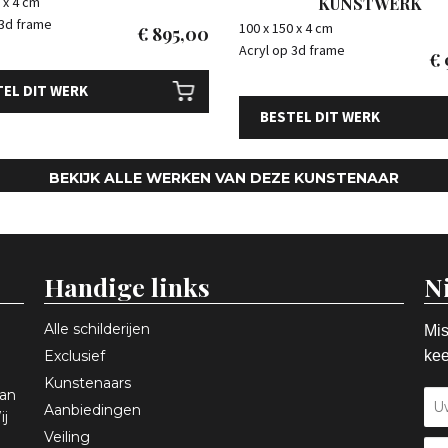
 x 4 cm
KUNSTWERK
 3d frame
100 x 150 x 4 cm
€
895,00
Acryl op 3d frame
€
EL DIT WERK
BESTEL DIT WERK
BEKIJK ALLE WERKEN VAN DEZE KUNSTENAAR
Handige links
N
Alle schilderijen
Mis
Exclusief
kee
Kunstenaars
aan
Aanbiedingen
ij
Veiling