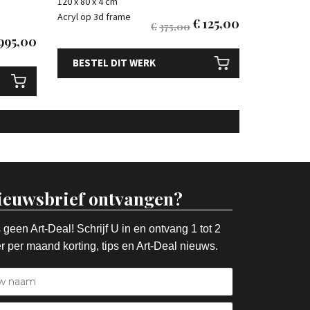
120 x 80 x 4 cm
Acryl op 3d frame
€
125,00
€
375,00
995,00
BESTEL DIT WERK
ieuwsbrief ontvangen?
 geen Art-Deal! Schrijf U in en ontvang 1 tot 2
r per maand korting, tips en Art-Deal nieuws.