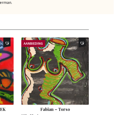
Herman.
AANBIEDING
IEK
Fabian – Torso