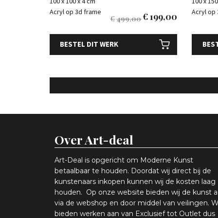
100 x 100 x 4 cm
100 x 150
Acryl op 3d frame
Acryl op
€
199,00
€
499,00
BESTEL DIT WERK
BEST
Over Art-deal
Art-Deal is opgericht om Moderne Kunst
betaalbaar te houden. Doordat wij direct bij de
kunstenaars inkopen k
unnen wij de kosten laag
houden. Op onze website bieden wij
d
e kunst 
via de webshop en
door middel van
veiling
en
.
W
bieden werken aan van Exclusief tot Outlet dus