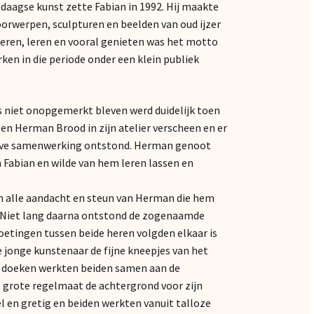
ndaagse kunst zette Fabian in 1992. Hij maakte
oorwerpen, sculpturen en beelden van oud ijzer
eren, leren en vooral genieten was het motto
ken in die periode onder een klein publiek
s niet onopgemerkt bleven werd duidelijk toen
en Herman Brood in zijn atelier verscheen en er
eve samenwerking ontstond. Herman genoot
n Fabian en wilde van hem leren lassen en
n alle aandacht en steun van Herman die hem
t. Niet lang daarna ontstond de zogenaamde
tingen tussen beide heren volgden elkaar is
jonge kunstenaar de fijne kneepjes van het
ze doeken werkten beiden samen aan de
t grote regelmaat de achtergrond voor zijn
l en gretig en beiden werkten vanuit talloze