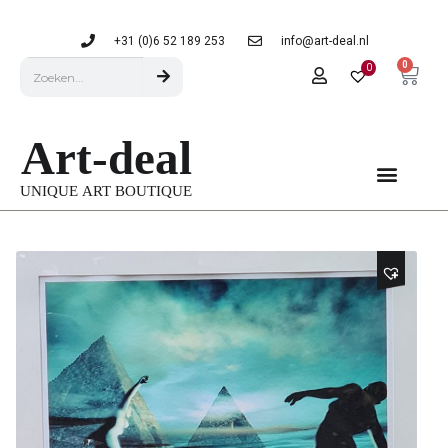
+31 (0)6 52 189 253
info@art-deal.nl
0
0