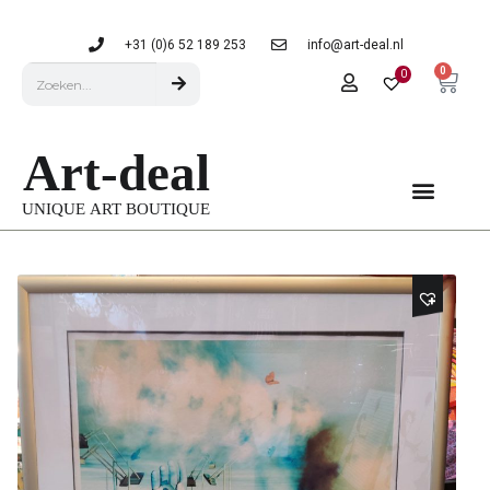
+31 (0)6 52 189 253
info@art-deal.nl
0
0