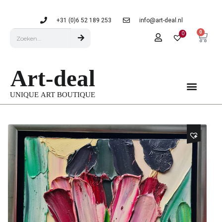
+31 (0)6 52 189 253
info@art-deal.nl
0
0