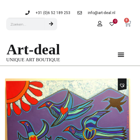
+31 (0)6 52 189 253
info@art-deal.nl
0
0