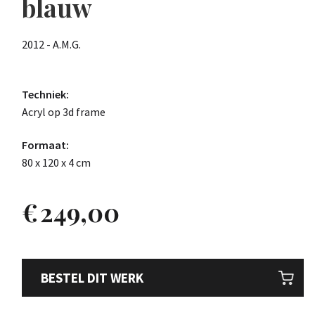
blauw
2012 - A.M.G.
Techniek:
Acryl op 3d frame
Formaat:
80 x 120 x 4 cm
€
249,00
BESTEL DIT WERK