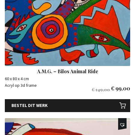
A.M.G. – Bilos Animal Ride
60 x 80 x 4 cm
Acryl op 3d frame
€
99,00
€
149,00
BESTEL DIT WERK