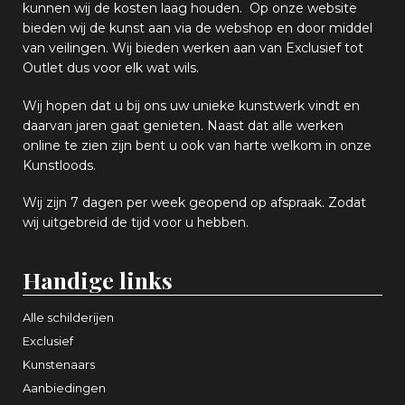
k
unnen wij de kosten laag houden. Op onze website
bieden wij
d
e kunst aan via de webshop en
door middel
van
veiling
en
.
Wij bieden werken aan van Exclusief tot
Outlet dus voor elk wat
wils
.
Wij hopen
dat u bij ons uw
u
niek
e
kunstwerk vindt en
daarvan jaren gaat genieten. Naast dat alle werken
online
te zien zijn
bent u ook van harte welkom in onze
Kunstloods.
Wij zijn 7 dagen per week geopend op afspraak
. Zodat
wij uitgebreid de tijd voor u hebben.
Handige links
Alle schilderijen
Exclusief
Kunstenaars
Aanbiedingen