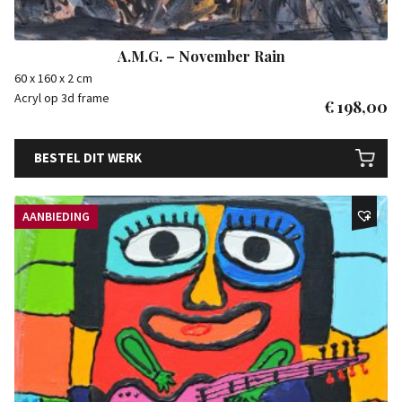
A.M.G. – November Rain
60 x 160 x 2 cm
Acryl op 3d frame
€
198,00
BESTEL DIT WERK
AANBIEDING