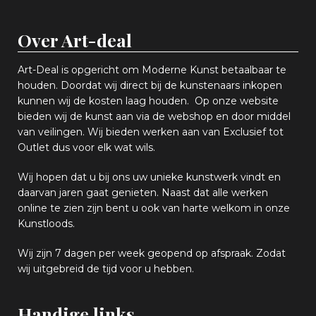
Over Art-deal
Art-Deal is opgericht om Moderne Kunst betaalbaar te
houden. Doordat wij direct bij de kunstenaars inkopen
k
unnen wij de kosten laag houden. Op onze website
bieden wij
d
e kunst aan via de webshop en
door middel
van
veiling
en
.
Wij bieden werken aan van Exclusief tot
Outlet dus voor elk wat
wils
.
Wij hopen
dat u bij ons uw
u
niek
e
kunstwerk vindt en
daarvan jaren gaat genieten. Naast dat alle werken
online
te zien zijn
bent u ook van harte welkom in onze
Kunstloods.
Wij zijn 7 dagen per week geopend op afspraak
. Zodat
wij uitgebreid de tijd voor u hebben.
Handige links