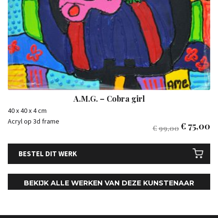
A.M.G. – Cobra girl
40 x 40 x 4 cm
Acryl op 3d frame
€
75,00
€
99,00
BESTEL DIT WERK
BEKIJK ALLE WERKEN VAN DEZE KUNSTENAAR