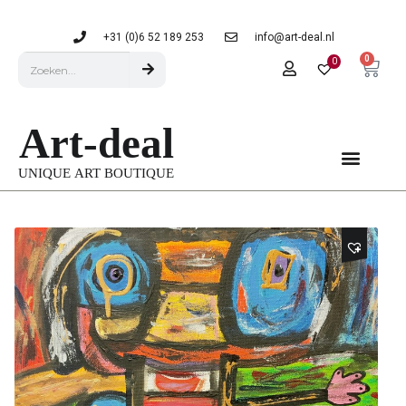
+31 (0)6 52 189 253
info@art-deal.nl
0
0