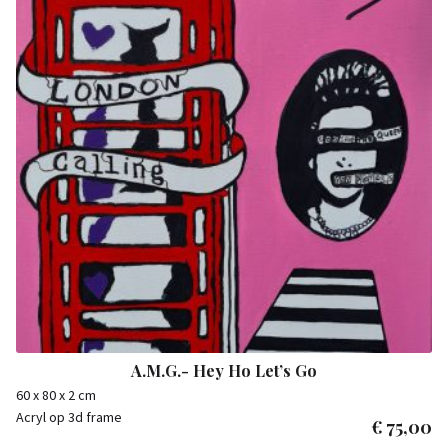
A.M.G.- Hey Ho Let’s Go
60 x 80 x 2 cm
Acryl op 3d frame
€
75,00