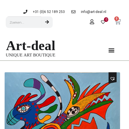
+31 (0)6 52 189 253
info@art-deal.nl
0
0