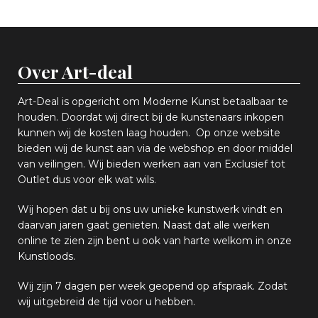
Over Art-deal
Art-Deal is opgericht om Moderne Kunst betaalbaar te
houden. Doordat wij direct bij de kunstenaars inkopen
k
unnen wij de kosten laag houden. Op onze website
bieden wij
d
e kunst aan via de webshop en
door middel
van
veiling
en
.
Wij bieden werken aan van Exclusief tot
Outlet dus voor elk wat
wils
.
Wij hopen
dat u bij ons uw
u
niek
e
kunstwerk vindt en
daarvan jaren gaat genieten. Naast dat alle werken
online
te zien zijn
bent u ook van harte welkom in onze
Kunstloods.
Wij zijn 7 dagen per week geopend op afspraak
. Zodat
wij uitgebreid de tijd voor u hebben.