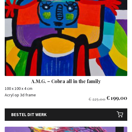
A.M.G. – Cobra all in the family
100 x 100 x 4 cm
Acryl op 3d frame
€
199,00
€
225,00
BESTEL DIT WERK