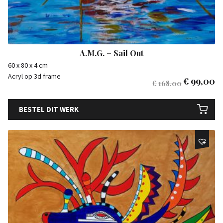
A.M.G. – Sail Out
60 x 80 x 4 cm
Acryl op 3d frame
€
99,00
€
168,00
BESTEL DIT WERK