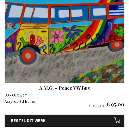
A.M.G. – Peace VW Bus
90 x 60 x 2 cm
Acryl op 3d frame
€
95,00
€
195,00
BESTEL DIT WERK