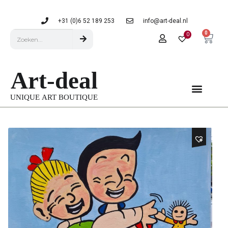
+31 (0)6 52 189 253
info@art-deal.nl
0
0