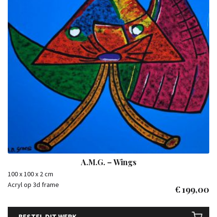
A.M.G. – Wings
100 x 100 x 2 cm
Acryl op 3d frame
€
199,00
BESTEL DIT WERK