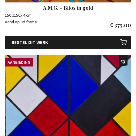
A.M.G. – Bilos in gold
150 x150x 4 cm
Acryl op 3d frame
€
375,00
BESTEL DIT WERK
AANBIEDING