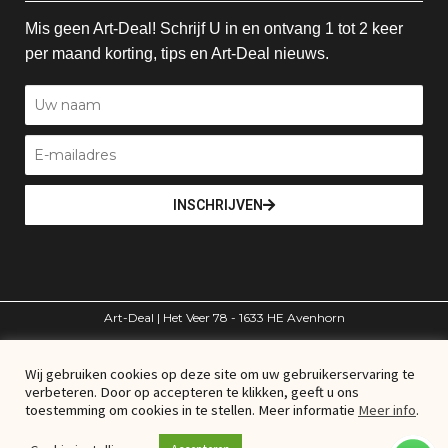
Mis geen Art-Deal! Schrijf U in en ontvang 1 tot 2 keer
per maand korting, tips en Art-Deal nieuws.
INSCHRIJVEN
Art-Deal | Het Veer 78 - 1633 HE Avenhorn
volg ons
Wij gebruiken cookies op deze site om uw gebruikerservaring te
verbeteren. Door op accepteren te klikken, geeft u ons
toestemming om cookies in te stellen. Meer informatie
Meer info
.
© Art-Deal – Alle rechten voorbehouden