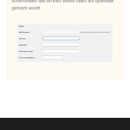
schermnaam aan en kies welke naam als openbaar
getoont wordt.