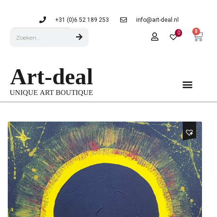
+31 (0)6 52 189 253
info@art-deal.nl
0
0