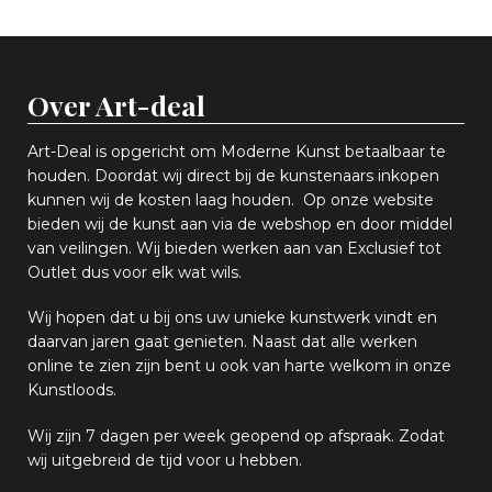
Over Art-deal
Art-Deal is opgericht om Moderne Kunst betaalbaar te
houden. Doordat wij direct bij de kunstenaars inkopen
k
unnen wij de kosten laag houden. Op onze website
bieden wij
d
e kunst aan via de webshop en
door middel
van
veiling
en
.
Wij bieden werken aan van Exclusief tot
Outlet dus voor elk wat
wils
.
Wij hopen
dat u bij ons uw
u
niek
e
kunstwerk vindt en
daarvan jaren gaat genieten. Naast dat alle werken
online
te zien zijn
bent u ook van harte welkom in onze
Kunstloods.
Wij zijn 7 dagen per week geopend op afspraak
. Zodat
wij uitgebreid de tijd voor u hebben.