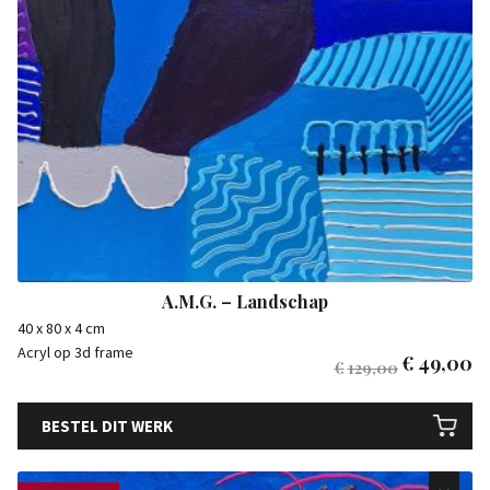
A.M.G. – Landschap
40 x 80 x 4 cm
Acryl op 3d frame
€
49,00
€
129,00
BESTEL DIT WERK