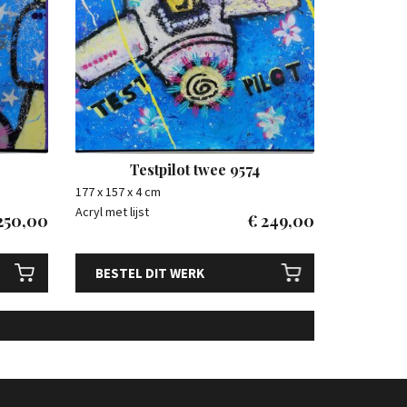
Testpilot twee 9574
177 x 157 x 4 cm
Acryl met lijst
250,00
€
249,00
BESTEL DIT WERK