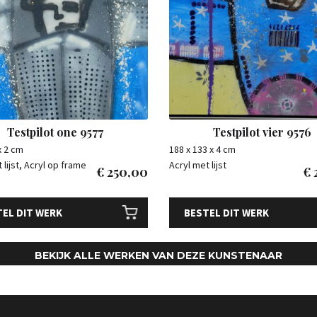
Testpilot one 9577
Testpilot vier 9576
x 2 cm
188 x 133 x 4 cm
 lijst, Acryl op frame
Acryl met lijst
€
250,00
€
EL DIT WERK
BESTEL DIT WERK
BEKIJK ALLE WERKEN VAN DEZE KUNSTENAAR