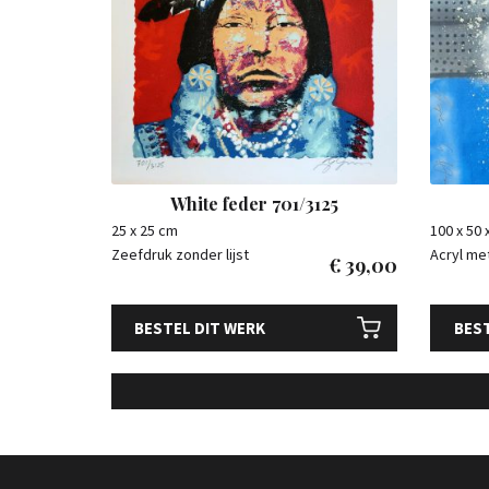
White feder 701/3125
25 x 25 cm
100 x 50 
Zeefdruk zonder lijst
Acryl met
€
39,00
BESTEL DIT WERK
BEST