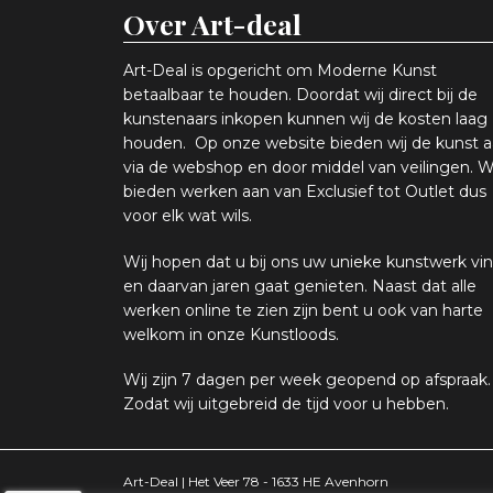
Over Art-deal
Art-Deal is opgericht om Moderne Kunst
betaalbaar te houden. Doordat wij direct bij de
kunstenaars inkopen k
unnen wij de kosten laag
houden. Op onze website bieden wij
d
e kunst 
via de webshop en
door middel van
veiling
en
.
W
bieden werken aan van Exclusief tot Outlet dus
voor elk wat
wils
.
Wij hopen
dat u bij ons uw
u
niek
e
kunstwerk vin
en daarvan jaren gaat genieten. Naast dat alle
werken online
te zien zijn
bent u ook van harte
welkom in onze Kunstloods.
Wij zijn 7 dagen per week geopend op afspraak
.
Zodat wij uitgebreid de tijd voor u hebben.
Art-Deal | Het Veer 78 - 1633 HE Avenhorn