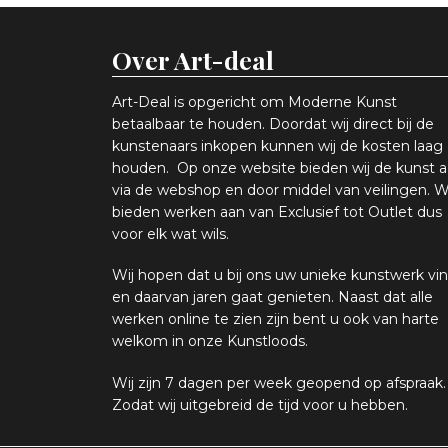
Over Art-deal
Art-Deal is opgericht om Moderne Kunst
betaalbaar te houden. Doordat wij direct bij de
kunstenaars inkopen k
unnen wij de kosten laag
houden. Op onze website bieden wij
d
e kunst 
via de webshop en
door middel van
veiling
en
.
W
bieden werken aan van Exclusief tot Outlet dus
voor elk wat
wils
.
Wij hopen
dat u bij ons uw
u
niek
e
kunstwerk vin
en daarvan jaren gaat genieten. Naast dat alle
werken online
te zien zijn
bent u ook van harte
welkom in onze Kunstloods.
Wij zijn 7 dagen per week geopend op afspraak
.
Zodat wij uitgebreid de tijd voor u hebben.