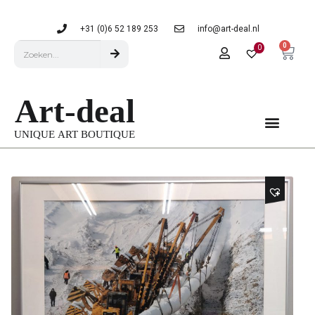
+31 (0)6 52 189 253
info@art-deal.nl
0
0