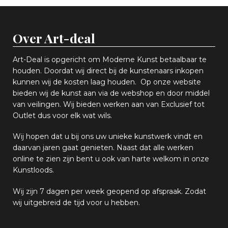
Over Art-deal
Art-Deal is opgericht om Moderne Kunst betaalbaar te
houden. Doordat wij direct bij de kunstenaars inkopen
k
unnen wij de kosten laag houden. Op onze website
bieden wij
d
e kunst aan via de webshop en
door middel
van
veiling
en
.
Wij bieden werken aan van Exclusief tot
Outlet dus voor elk wat
wils
.
Wij hopen
dat u bij ons uw
u
niek
e
kunstwerk vindt en
daarvan jaren gaat genieten. Naast dat alle werken
online
te zien zijn
bent u ook van harte welkom in onze
Kunstloods.
Wij zijn 7 dagen per week geopend op afspraak
. Zodat
wij uitgebreid de tijd voor u hebben.