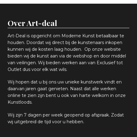
Over Art-deal
Art-Deal is opgericht om Moderne Kunst betaalbaar te
houden. Doordat wij direct bij de kunstenaars inkopen
k
unnen wij de kosten laag houden. Op onze website
bieden wij
d
e kunst aan via de webshop en
door middel
van
veiling
en
.
Wij bieden werken aan van Exclusief tot
Outlet dus voor elk wat
wils
.
Wij hopen
dat u bij ons uw
u
niek
e
kunstwerk vindt en
daarvan jaren gaat genieten. Naast dat alle werken
online
te zien zijn
bent u ook van harte welkom in onze
Kunstloods.
Wij zijn 7 dagen per week geopend op afspraak
. Zodat
wij uitgebreid de tijd voor u hebben.