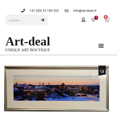
+31 (0)6 52 189 253
info@art-deal.nl
0
0