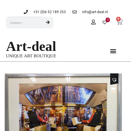
+31 (0)6 52 189 253
info@art-deal.nl
0
0