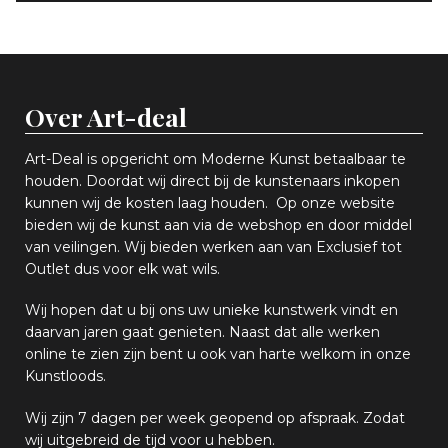
Over Art-deal
Art-Deal is opgericht om Moderne Kunst betaalbaar te
houden. Doordat wij direct bij de kunstenaars inkopen
k
unnen wij de kosten laag houden. Op onze website
bieden wij
d
e kunst aan via de webshop en
door middel
van
veiling
en
.
Wij bieden werken aan van Exclusief tot
Outlet dus voor elk wat
wils
.
Wij hopen
dat u bij ons uw
u
niek
e
kunstwerk vindt en
daarvan jaren gaat genieten. Naast dat alle werken
online
te zien zijn
bent u ook van harte welkom in onze
Kunstloods.
Wij zijn 7 dagen per week geopend op afspraak
. Zodat
wij uitgebreid de tijd voor u hebben.