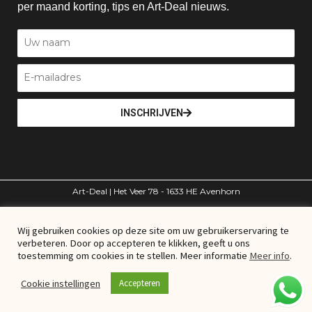
per maand korting, tips en Art-Deal nieuws.
INSCHRIJVEN
Art-Deal | Het Veer 78 - 1633 HE Avenhorn
volg ons
Wij gebruiken cookies op deze site om uw gebruikerservaring te
verbeteren. Door op accepteren te klikken, geeft u ons
© Art-Deal – Alle rechten voorbehouden
toestemming om cookies in te stellen. Meer informatie
Meer info
.
Cookie instellingen
Accepteren
Algemene voorwaarden