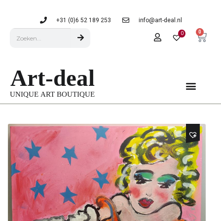
+31 (0)6 52 189 253
info@art-deal.nl
0
0