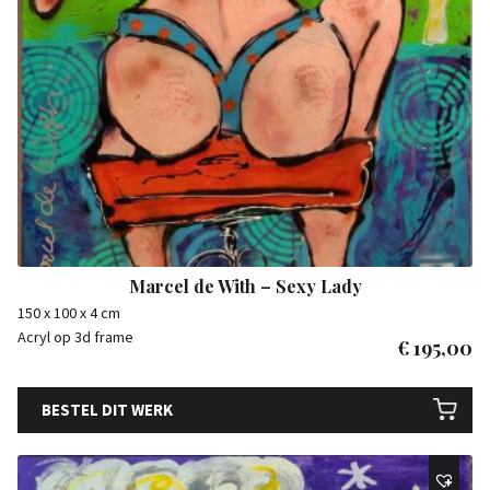
Marcel de With – Sexy Lady
150 x 100 x 4 cm
Acryl op 3d frame
€
195,00
BESTEL DIT WERK