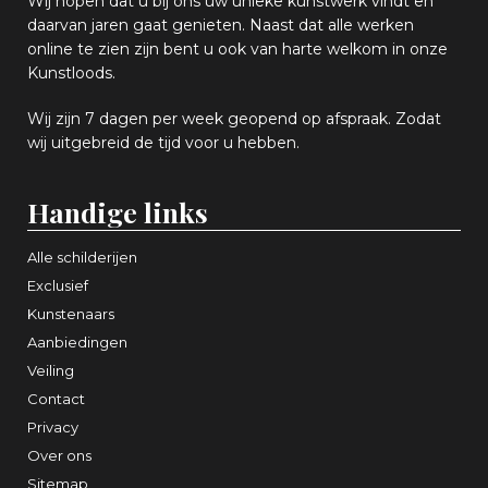
Wij hopen
dat u bij ons uw
u
niek
e
kunstwerk vindt en
daarvan jaren gaat genieten. Naast dat alle werken
online
te zien zijn
bent u ook van harte welkom in onze
Kunstloods.
Wij zijn 7 dagen per week geopend op afspraak
. Zodat
wij uitgebreid de tijd voor u hebben.
Handige links
Alle schilderijen
Exclusief
Kunstenaars
Aanbiedingen
Veiling
Contact
Privacy
Over ons
Sitemap