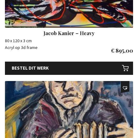
Jacob Kanier – Heavy
80 x 120 x 3 cm
Acryl op 3d frame
€
895,00
BESTEL DIT WERK