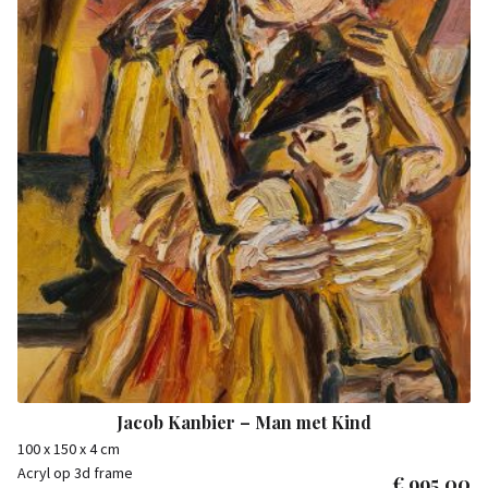
Jacob Kanbier – Man met Kind
100 x 150 x 4 cm
Acryl op 3d frame
€
995,00