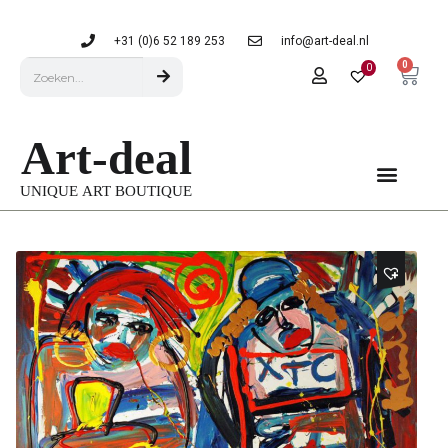
+31 (0)6 52 189 253
info@art-deal.nl
0
0