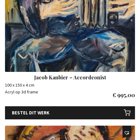
Jacob Kanbier – Accordeonist
100 x 150 x 4 cm
Acryl op 3d frame
€
995,00
BESTEL DIT WERK