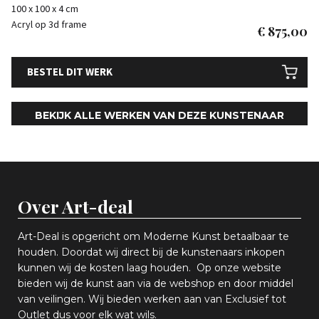
100 x 100 x 4 cm
Acryl op 3d frame
€
875,00
BESTEL DIT WERK
BEKIJK ALLE WERKEN VAN DEZE KUNSTENAAR
Over Art-deal
Art-Deal is opgericht om Moderne Kunst betaalbaar te
houden. Doordat wij direct bij de kunstenaars inkopen
k
unnen wij de kosten laag houden. Op onze website
bieden wij
d
e kunst aan via de webshop en
door middel
van
veiling
en
.
Wij bieden werken aan van Exclusief tot
Outlet dus voor elk wat
wils
.