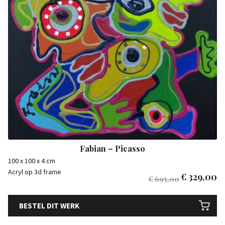
Fabian – Picasso
100 x 100 x 4 cm
Acryl op 3d frame
€
329,00
€
695,00
BESTEL DIT WERK