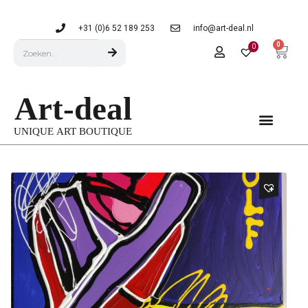
+31 (0)6 52 189 253
info@art-deal.nl
0
0