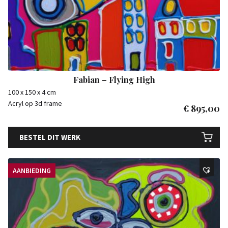
Fabian – Flying High
100 x 150 x 4 cm
Acryl op 3d frame
€
895,00
BESTEL DIT WERK
AANBIEDING