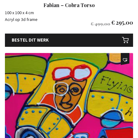
Fabian – Cobra Torso
100 x 100 x 4 cm
Acryl op 3d frame
€
295,00
€
499,00
BESTEL DIT WERK