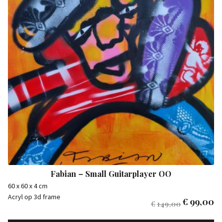
Fabian – Small Guitarplayer OO
60 x 60 x 4 cm
Acryl op 3d frame
€
99,00
€
149,00