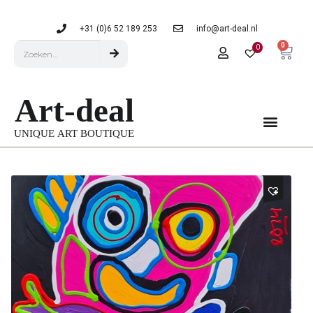
+31 (0)6 52 189 253
info@art-deal.nl
0
0