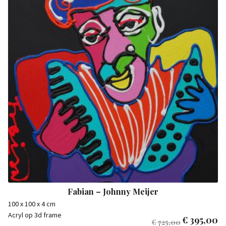
Fabian – Johnny Meijer
100 x 100 x 4 cm
Acryl op 3d frame
€
395,00
€
725,00