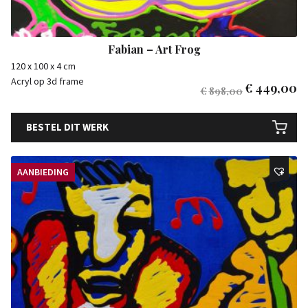
Fabian – Art Frog
120 x 100 x 4 cm
Acryl op 3d frame
€
449,00
€
898,00
BESTEL DIT WERK
AANBIEDING