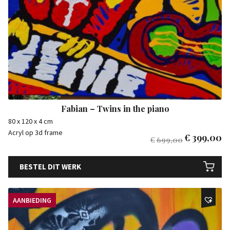
Fabian – Twins in the piano
80 x 120 x 4 cm
Acryl op 3d frame
€
399,00
€
699,00
BESTEL DIT WERK
AANBIEDING