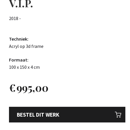
V.I.P.
2018 -
Techniek:
Acryl op 3d frame
Formaat:
100 x 150 x 4 cm
€
995,00
BESTEL DIT WERK