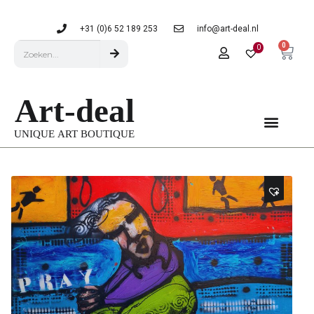
+31 (0)6 52 189 253
info@art-deal.nl
0
0