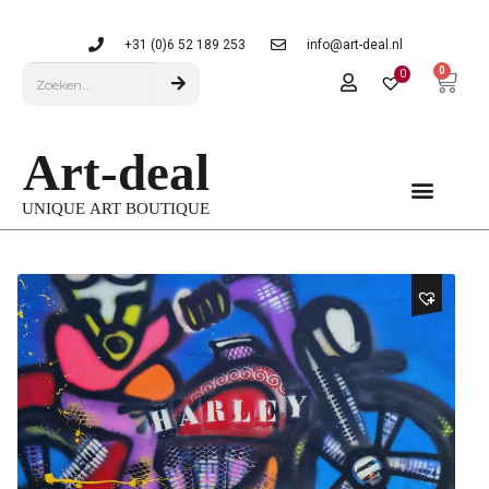
+31 (0)6 52 189 253
info@art-deal.nl
0
0