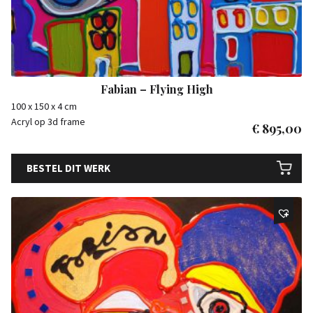
Fabian – Flying High
100 x 150 x 4 cm
Acryl op 3d frame
€
895,00
BESTEL DIT WERK