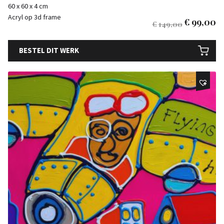
60 x 60 x 4 cm
Acryl op 3d frame
€
99,00
€
149,00
BESTEL DIT WERK