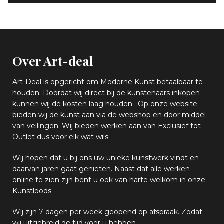
Over Art-deal
Art-Deal is opgericht om Moderne Kunst betaalbaar te
houden. Doordat wij direct bij de kunstenaars inkopen
k
unnen wij de kosten laag houden. Op onze website
bieden wij
d
e kunst aan via de webshop en
door middel
van
veiling
en
.
Wij bieden werken aan van Exclusief tot
Outlet dus voor elk wat
wils
.
Wij hopen
dat u bij ons uw
u
niek
e
kunstwerk vindt en
daarvan jaren gaat genieten. Naast dat alle werken
online
te zien zijn
bent u ook van harte welkom in onze
Kunstloods.
Wij zijn 7 dagen per week geopend op afspraak
. Zodat
wij uitgebreid de tijd voor u hebben.