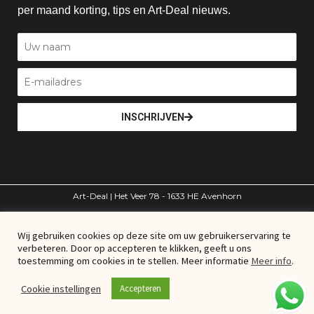
per maand korting, tips en Art-Deal nieuws.
INSCHRIJVEN
Art-Deal | Het Veer 78 - 1633 HE Avenhorn
volg ons
Wij gebruiken cookies op deze site om uw gebruikerservaring te
verbeteren. Door op accepteren te klikken, geeft u ons
toestemming om cookies in te stellen. Meer informatie
Meer info
.
© Art-Deal – Alle rechten voorbehouden
Cookie instellingen
Accepteren
Algemene voorwaarden